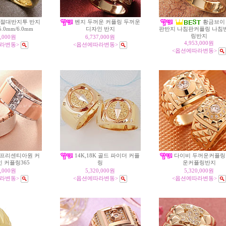
K 절대반지투 반지
벤지 두꺼운 커플링 두꺼운
황금브이
0mm/6.0mm
디자인 반지
판반지 나침판커플링 나침
링반지
1,000원
6,737,000원
4,953,000원
라변동>
<옵션에따라변동>
<옵션에따라변동>
K 프리센티아원 커
14K,18K 골드 파이더 커플
다이비 두꺼운커플링
 커플링365
링
운커플링반지
2,000원
5,320,000원
5,320,000원
라변동>
<옵션에따라변동>
<옵션에따라변동>