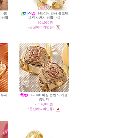
 나침
14k/18k 민해 불교반
반커플
지 만자반지 커플반지
4,801,000원
<옵션에따라변동>
 두꺼
14k/18k 버킹 큰반지 커플
링반지
7,356,000원
<옵션에따라변동>