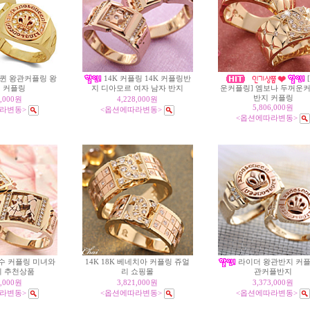
 퀸 왕관커플링 왕
14K 커플링 14K 커플링반
 커플링
지 디아모르 여자 남자 반지
운커플링] 엠보나 두꺼운
반지 커플링
5,000원
4,228,000원
5,806,000원
라변동>
<옵션에따라변동>
<옵션에따라변동>
 커플링 미녀와
14K 18K 베네치아 커플링 쥬얼
라이더 왕관반지 커플
리 쇼핑몰
지 추천상품
관커플반지
1,000원
3,821,000원
3,373,000원
라변동>
<옵션에따라변동>
<옵션에따라변동>