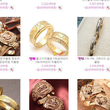
1,000원
5,522,000원
5,567,000원
라변동>
<옵션에따라변동>
<옵션에따라변동>
문커플링 종로커
물고기커플링 14k남자반지
14k 18k 그레이드 
공장직영 커플링
18k여자반지 커플반지
플링
5,000원
3,209,000원
3,436,000원
라변동>
<옵션에따라변동>
<옵션에따라변동>