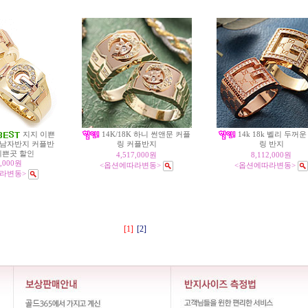
지지 이쁜
14K/18K 하니 썬앤문 커플
14k 18k 벨리 두꺼
 남자반지 커플반
링 커플반지
링 반지
예쁜곳 할인
4,517,000원
8,112,000원
6,000원
<옵션에따라변동>
<옵션에따라변동>
라변동>
[1]
[2]