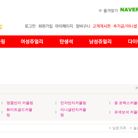
명품반지 커플링
민자반지커플링
용 로렉스커플
화이트골드커플
이니셜반지커플
유색보석 커플
링
링