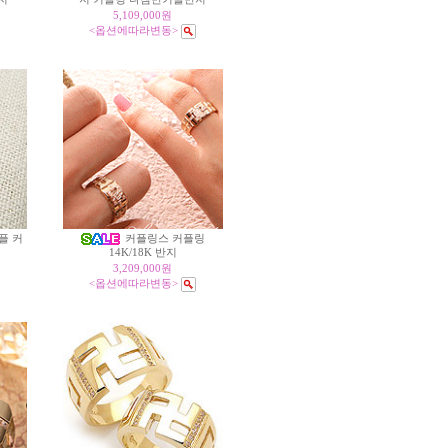
5,109,000원
<옵션에따라변동>
심플 커
커플링스 커플링
14K/18K 반지
3,209,000원
<옵션에따라변동>