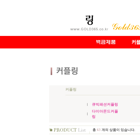
커플링
큐빅패션커플링
다이아몬드커플
링
총
63
개의 상품이 있습니다.