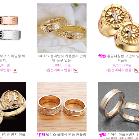
로포즈 웨딩링 웨
14k 18k 절대반지 커플반지 안쪽
황금나침판 포인트 
면 문구 없는
반지
커플링
6,000원
5,892,000원
6,278,000원
라변동>
<옵션에따라변동>
<옵션에따라변동>
나침판 반지 커플
델리스 클래식 명품 커플링
티아이 커플링반지 1
링
지커플링 18K커플링반