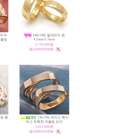
[두꺼
14K/18K 절대반지 원
4.5mm/5.5mm
커플링
3,776,000원
<옵션에따라변동>
링 왕
14k/18k 라미스 특이
하고 독특한 커플링 반지
3,414,000원
<옵션에따라변동>