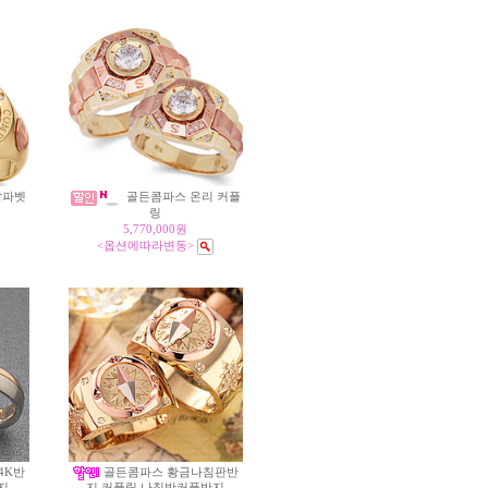
알파벳
골든콤파스 온리 커플
링
5,770,000원
<옵션에따라변동>
4K반
골든콤파스 황금나침판반
지
지 커플링 나침반커플반지