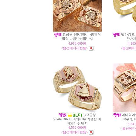
황금원 14K/18K 나침판커
델라킹 &
플링 나침반커플반지
관반지
4,918,000원
4,18
<옵션에따라변동>
<옵션에따
<고급형
미녀와야수
>14K/18K 미녀와야수 커플링 미
야수 반
녀와야수 반지
5,24
4,552,000원
<옵션에따
<옵션에따라변동>