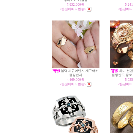
7,832,000원
5,24
<옵션에따라변동>
<옵션에따
블랙 재규어반지 재규어커
허니 썬앤
플링반지
플링싼곳 종로
4,469,000원
5,03
<옵션에따라변동>
<옵션에따