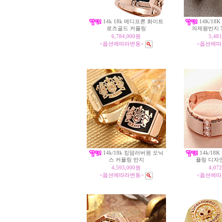
14k 18k 메디프론 화이트
14K/18
로즈골드 커플링
의제왕반지 5.
6,784,000원
5,48
<옵션에따라변동>
<옵션에따
14k/18k 킹덤러버원 오닉
14k/18
스 커플링 반지
플링 디자인
4,593,000원
4,07
<옵션에따라변동>
<옵션에따