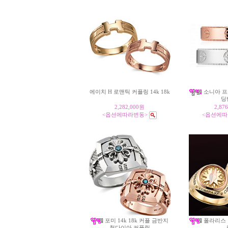
에이치 H 로맨틱 커플링 14k 18k
소니아 프
딩
2,282,000원
2,87
<옵션에따라변동>
<옵션에따
포미 14k 18k 커플 금반지
폴라리스 
청다이아 커플링