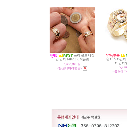
쓰리 골드 나침
반 반지 14K/18K 커플링
반지 여자반지
지 반지
3,536,000원
5,72
<옵션에따라변동>
<옵션에따