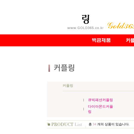
커플링
큐빅패션커플링
다이아몬드커플
링
총
34
개의 상품이 있습니다.