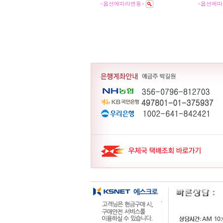
<옵션에따라변동>
<옵션에따