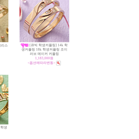
[큐빅 학생커플링] 14k 학
이리스
생커플링 18k 학생커플링 조이
러브 메이커 커플링
1,183,000원
<옵션에따라변동>
 학생