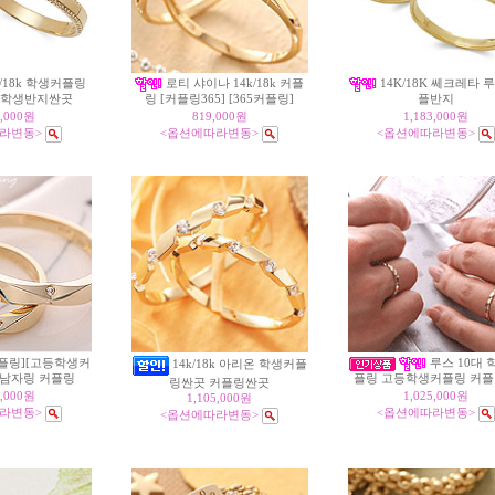
/18k 학생커플링
로티 샤이나 14k/18k 커플
14K/18K 쎄크레타 
 학생반지싼곳
링 [커플링365] [365커플링]
플반지
2,000원
819,000원
1,183,000원
라변동>
<옵션에따라변동>
<옵션에따라변동>
플링][고등학생커
루스 10대 
14k/18k 아리온 학생커플
 남자링 커플링
플링 고등학생커플링 커
링싼곳 커플링싼곳
3,000원
1,025,000원
1,105,000원
라변동>
<옵션에따라변동>
<옵션에따라변동>