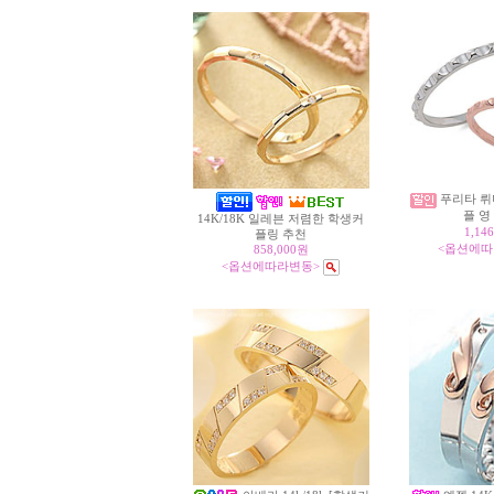
푸리타 뤼
플 영
14K/18K 일레븐 저렴한 학생커
1,14
플링 추천
<옵션에따
858,000원
<옵션에따라변동>