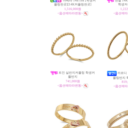
아베라 14k/18k [학생커
엔젤 14K
플링싼곳][14K커플링싼곳]
학생커플
1,516,000원
1,22
<옵션에따라변동>
<옵션에따
트인 실반지커플링 학생커
까르디 1
플반지
플링반지 학
741,000원
819
<옵션에따라변동>
<옵션에따