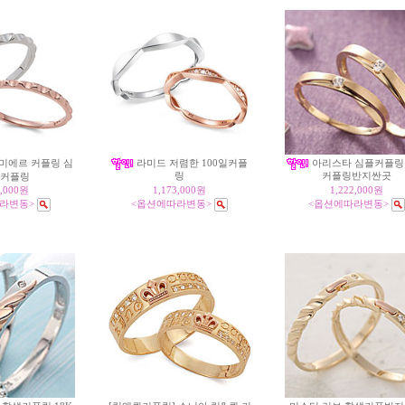
미에르 커플링 심
라미드 저렴한 100일커플
아리스타 심플커플링
링
커플링반지싼곳
 커플링
6,000원
1,173,000원
1,222,000원
라변동>
<옵션에따라변동>
<옵션에따라변동>