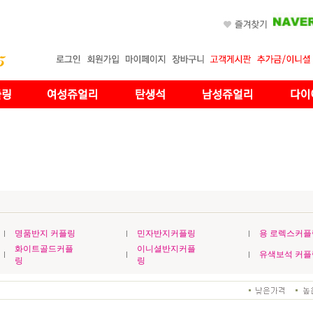
명품반지 커플링
민자반지커플링
용 로렉스커플
화이트골드커플
이니셜반지커플
유색보석 커플
링
링