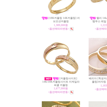
[18K커플링 14K커플링] 러
멜리 14k
브모션커플링
템푸스 레일
1,389,000원
1,22
<옵션에따라변동>
<옵션에따
[커플링사이트]
베리아 [학생커
플링]여자링
14K/18K커플링사이트 미케일라
써클 커플링
1,18
1,677,000원
<옵션에따
<옵션에따라변동>