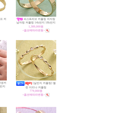
루프 커
피스&러브 커플링 여자링
남자링 커플링 14k반지 18k반지
1,389,000원
<옵션에따라변동>
학생커
[실반지 커플링] 엘
플반지
린 이리나 커플링
779,000원
<옵션에따라변동>