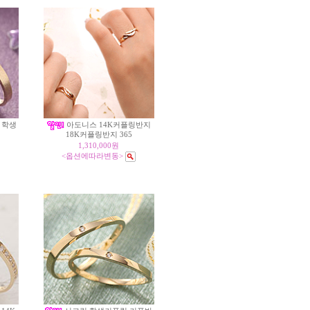
 학생
아도니스 14K커플링반지
18K커플링반지 365
1,310,000원
<옵션에따라변동>