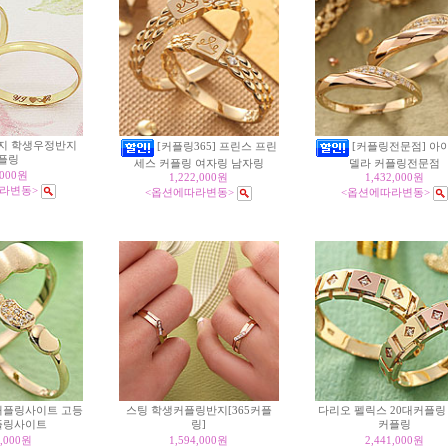
지 학생우정반지
[커플링365] 프린스 프린
[커플링전문점] 아
플링
세스 커플링 여자링 남자링
델라 커플링전문점
,000원
1,222,000원
1,432,000원
라변동>
<옵션에따라변동>
<옵션에따라변동>
커플링사이트 고등
스팅 학생커플링반지[365커플
다리오 펠릭스 20대커플링
플링사이트
링]
커플링
6,000원
1,594,000원
2,441,000원