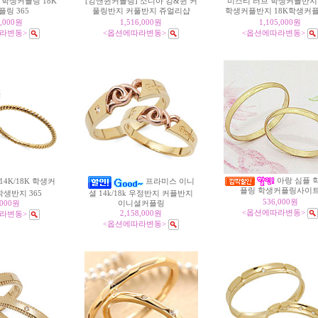
 학생커플링 18K
[킹앤퀸커플링] 소니아 킹&퀸 커
미스티 러브 학생커플반지 
풀링반지 커풀반지 쥬얼리샵
학생커플반지 18K학생커
링 365
2,000원
1,516,000원
1,105,000원
라변동>
<옵션에따라변동>
<옵션에따라변동>
아랑 심플 
4K/18K 학생커
프라미스 이니
플링 학생커플링사이
생반지 365
셜 14k/18k 우정반지 커플반지
536,000원
,000원
이니셜커플링
<옵션에따라변동>
2,158,000원
라변동>
<옵션에따라변동>