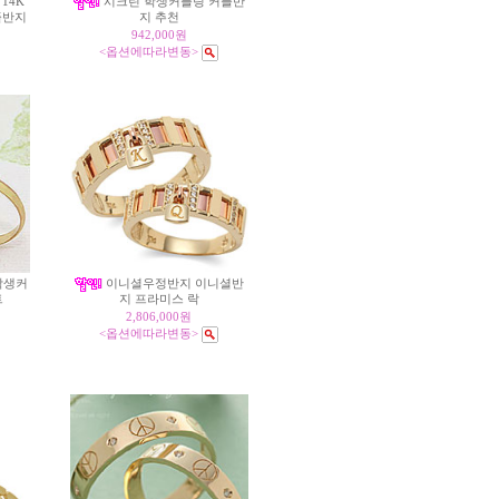
14K
시크린 학생커플링 커플반
플반지
지 추천
942,000원
<옵션에따라변동>
학생커
이니셜우정반지 이니셜반
트
지 프라미스 락
2,806,000원
<옵션에따라변동>