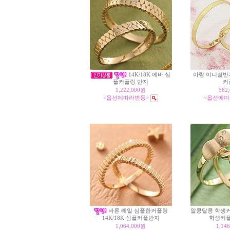
14K/18K 에바 심
아랑 이니셜반
커
플커플링 반지
1,222,000원
582
<옵션에따라변동>
<옵션에따
바론 레일 심플한커플링
알콩달콩 학생
학생커
14K/18K 심플커플반지
1,064,000원
1,14