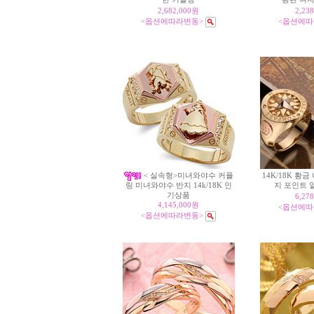
2,682,000원
2,23
<옵션에따라변동>
<옵션에따
< 실속형>미녀와야수 커플
14K/18K 황
지 포인트 
링 미녀와야수 반지 14k/18K 인
기상품
6,27
4,145,000원
<옵션에따
<옵션에따라변동>