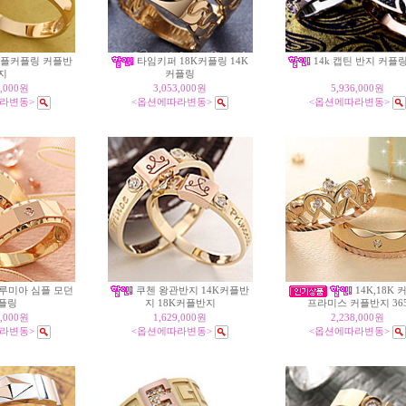
플커플링 커플반
타임키퍼 18K커플링 14K
14k 캡틴 반지 커플링
지
커플링
8,000원
3,053,000원
5,936,000원
라변동>
<옵션에따라변동>
<옵션에따라변동>
K 루미아 심플 모던
쿠첸 왕관반지 14K커플반
14K,18K
플링
지 18K커플반지
프라미스 커플반지 36
5,000원
1,629,000원
2,238,000원
라변동>
<옵션에따라변동>
<옵션에따라변동>