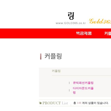
커플링
큐빅패션커플링
다이아몬드커플
링
총
140
개의 상품이 있습니다.