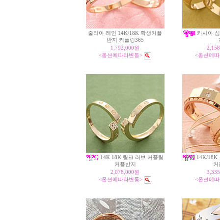
줄리아 레인 14K/18K 학생커플
카시아 심
반지 커플링365
1,792,000원
2,15
<옵션에따라변동>
<옵션에따
14K 18K 링크 러브 커플링
14K/18
커플반지
커
2,078,000원
3,33
<옵션에따라변동>
<옵션에따