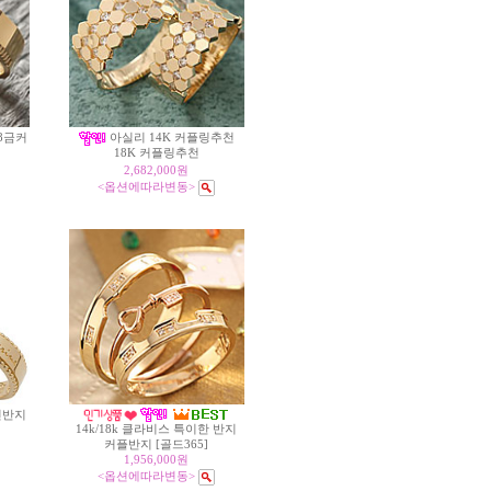
8금커
아실리 14K 커플링추천
18K 커플링추천
2,682,000원
<옵션에따라변동>
인반지
14k/18k 클라비스 특이한 반지
커플반지 [골드365]
1,956,000원
<옵션에따라변동>