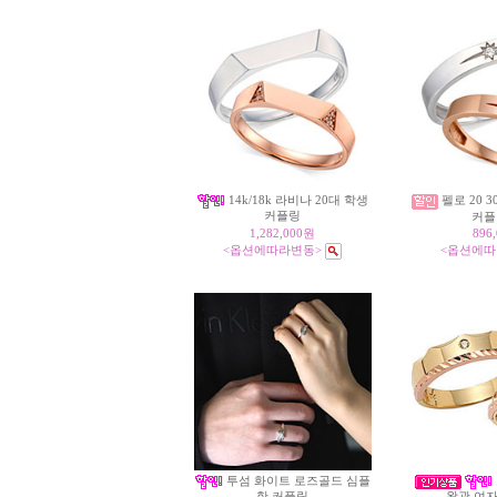
14k/18k 라비나 20대 학생
펠로 20 
커플링
커플
1,282,000원
896
<옵션에따라변동>
<옵션에따
투섬 화이트 로즈골드 심플
한 커플링
왕관 여자