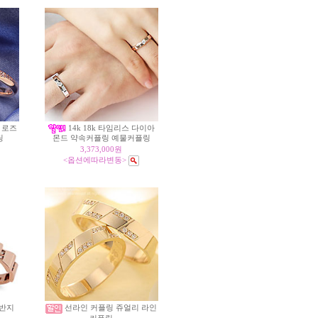
 로즈
14k 18k 타임리스 다이아
링
몬드 약속커플링 예물커플링
3,373,000원
<옵션에따라변동>
 반지
선라인 커플링 쥬얼리 라인