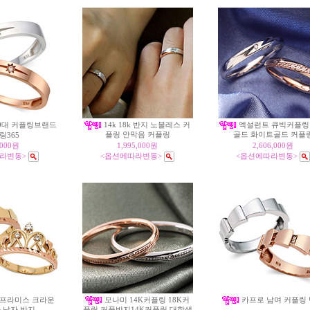
30대 커플링브랜드
14k 18k 반지 노블레스 커
엑설런트 큐빅커플링
플링 안막음 커플링
골드 화이트골드 커플
링365
,000원
1,995,000원
2,606,000원
라변동>
<옵션에따라변동>
<옵션에따라변동>
프라미스 크라운
모나미 14K커플링 18K커
카프로 남여 커플링
 남자 반지
플링 커플반지14K커플링 대학생