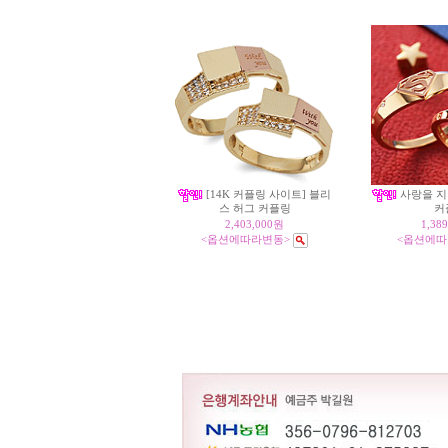
[14K 커플링 사이트] 블리
사랑을 지
스 허그 커플링
커
2,403,000원
1,38
<옵션에따라변동>
<옵션에따