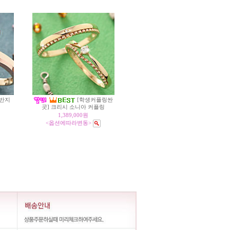
 반지
[학생커플링싼
곳] 크리시 소니아 커플링
1,389,000원
<옵션에따라변동>