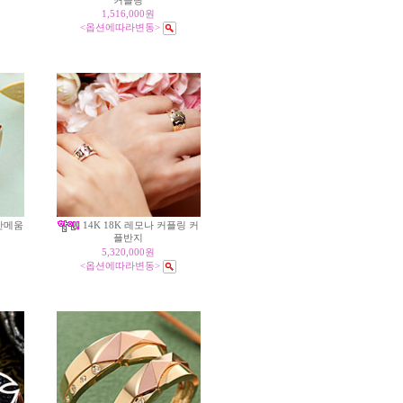
커플링
1,516,000원
<옵션에따라변동>
안메움
14K 18K 레모나 커플링 커
플반지
5,320,000원
<옵션에따라변동>