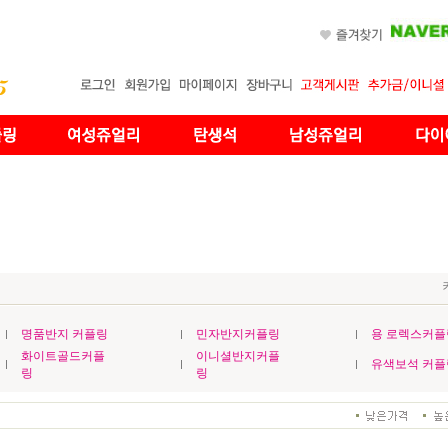
명품반지 커플링
민자반지커플링
용 로렉스커플
화이트골드커플
이니셜반지커플
유색보석 커플
링
링