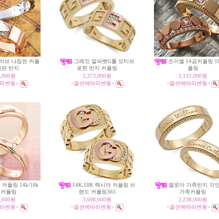
K 러브 나침판 커플
그레잇 알파벳G를 모티브
조이엘 14금커플링 1
침판 반지
로한 반지 커플링
플링
2,000원
3,373,000원
3,132,000원
라변동>
<옵션에따라변동>
<옵션에따라변동>
커플링 14k/18k
14K,18K 렉시아 커플링 브
엘로아 가족반지 각
일커플링
랜드 커플링365
가족커플링
3,000원
3,698,000원
2,238,000원
라변동>
<옵션에따라변동>
<옵션에따라변동>