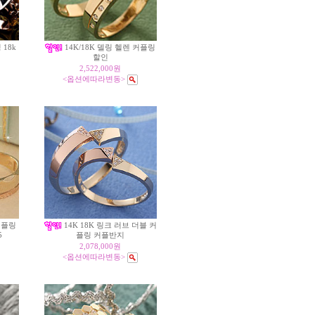
 18k
14K/18K 델링 헬렌 커플링
할인
2,522,000원
<옵션에따라변동>
 커플링
14K 18K 링크 러브 더블 커
5
플링 커플반지
2,078,000원
<옵션에따라변동>