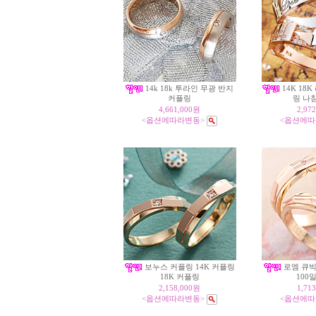
14k 18k 투라인 무광 반지
14K 18
커플링
링 나
4,661,000원
2,97
<옵션에따라변동>
<옵션에따
보누스 커플링 14K 커플링
로엠 큐빅 
18K 커플링
100
2,158,000원
1,71
<옵션에따라변동>
<옵션에따