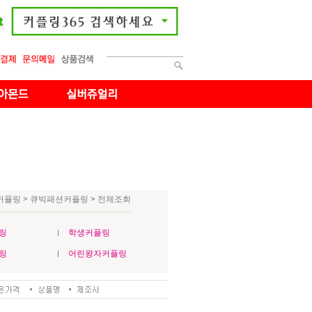
커플링
>
큐빅패션커플링
>
전체조회
링
학생커플링
링
어린왕자커플링