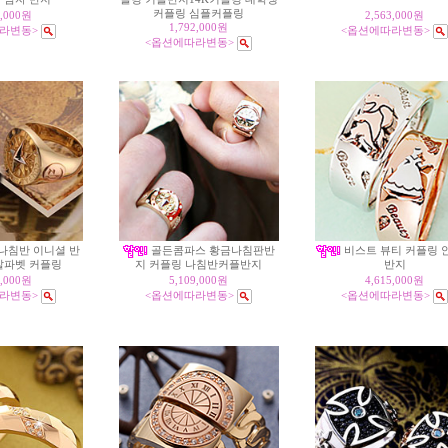
커플링 심플커플링
8,000원
2,563,000원
1,792,000원
라변동>
<옵션에따라변동>
<옵션에따라변동>
금 나침반 이니셜 반
골든콤파스 황금나침판반
비스트 뷰티 커플링 
알파벳 커플링
지 커플링 나침반커플반지
반지
8,000원
5,109,000원
4,615,000원
라변동>
<옵션에따라변동>
<옵션에따라변동>