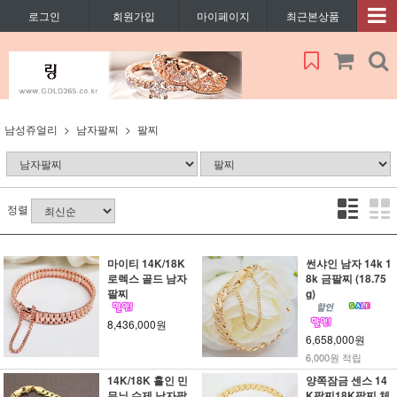
로그인
회원가입
마이페이지
최근본상품
남성쥬얼리
남자팔찌
팔찌
정렬
마이티 14K/18K
썬샤인 남자 14k 1
로렉스 골드 남자
8k 금팔찌 (18.75
팔찌
g)
8,436,000원
6,658,000원
6,000원 적립
14K/18K 홀인 민
양쪽잠금 센스 14
무늬 수제 남자팔
K팔찌18K팔찌 체