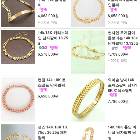
찌
인팔찌
4,063,000원
6,658,000원
4,000원 적립
5,000원 적립
14k/18K 카리브체
썬샤인 무게감이
인 남자팔찌 18.75
돋보이는 14k 18k
g
남자팔찌 13.125g
6,578,000원
4,709,000원
4,000원 적립
팬덤 14k 18K 로
와이솔 남자14K
즈골드 남자팔찌
로렉스팔찌 남자1
8K 로렉스팔찌
6,698,000원
7,780,000원
센스 14K 18K 18.
14K 18K 홀인 이
75g / 26.25g 체인
니셜 남자팔찌 남
팔찌
성