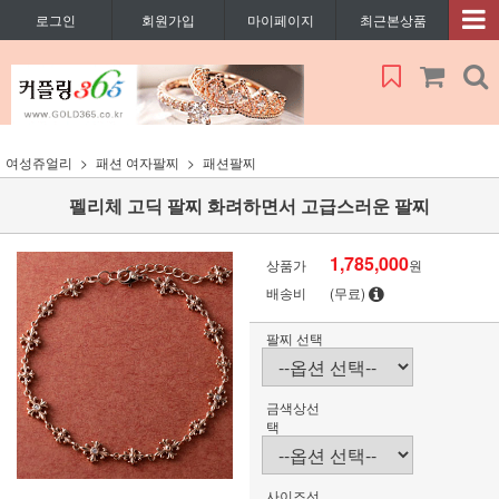
로그인
회원가입
마이페이지
최근본상품
여성쥬얼리
패션 여자팔찌
패션팔찌
펠리체 고딕 팔찌 화려하면서 고급스러운 팔찌
1,785,000
상품가
원
배송비
(무료)
팔찌 선택
금색상선
택
사이즈선