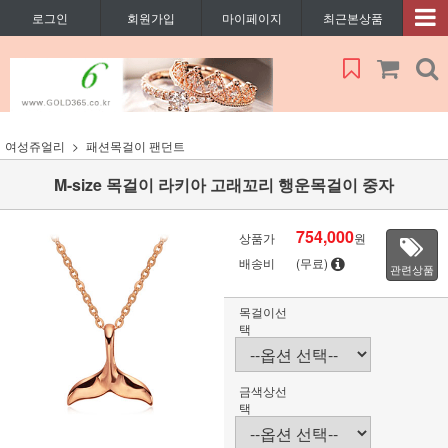
로그인
회원가입
마이페이지
최근본상품
여성쥬얼리
패션목걸이 팬던트
M-size 목걸이 라키아 고래꼬리 행운목걸이 중자
754,000
상품가
원
배송비
(무료)
관련상품
목걸이선
택
금색상선
택