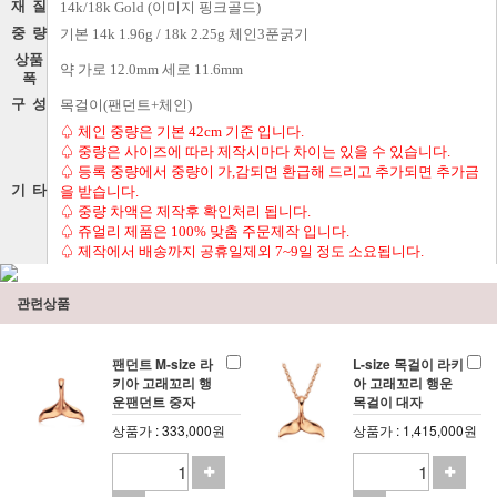
재 질
14k/18k Gold (이미지 핑크골드)
중 량
기본 14k 1.96g / 18k 2.25g 체인3푼굵기
상품
약 가로 12.0mm 세로 11.6mm
폭
구 성
목걸이(팬던트+체인)
♤ 체인 중량은 기본 42cm 기준 입니다.
♤ 중량은 사이즈에 따라 제작시마다 차이는 있을 수 있습니다.
♤ 등록 중량에서 중량이 가,감되면 환급해 드리고 추가되면 추가금
기 타
을 받습니다.
♤ 중량 차액은 제작후 확인처리 됩니다.
♤ 쥬얼리 제품은 100% 맞춤 주문제작 입니다.
♤ 제작에서 배송까지 공휴일제외 7~9일 정도 소요됩니다.
관련상품
팬던트 M-size 라
L-size 목걸이 라키
키아 고래꼬리 행
아 고래꼬리 행운
운팬던트 중자
목걸이 대자
상품가 : 333,000원
상품가 : 1,415,000원