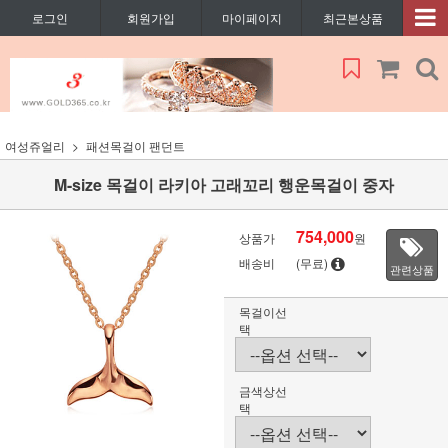
로그인
회원가입
마이페이지
최근본상품
여성쥬얼리
패션목걸이 팬던트
M-size 목걸이 라키아 고래꼬리 행운목걸이 중자
754,000
상품가
원
배송비
(무료)
관련상품
목걸이선
택
금색상선
택