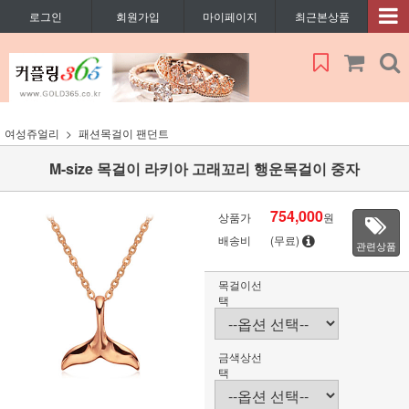
로그인
회원가입
마이페이지
최근본상품
여성쥬얼리
패션목걸이 팬던트
M-size 목걸이 라키아 고래꼬리 행운목걸이 중자
754,000
상품가
원
배송비
(무료)
관련상품
목걸이선
택
금색상선
택