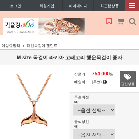
로그인
회원가입
마이페이지
최근본상품
여성쥬얼리
패션목걸이 팬던트
M-size 목걸이 라키아 고래꼬리 행운목걸이 중자
754,000
상품가
원
배송비
(무료)
관련상품
목걸이선
택
금색상선
택