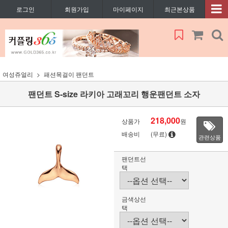
로그인
회원가입
마이페이지
최근본상품
여성쥬얼리
패션목걸이 팬던트
팬던트 S-size 라키아 고래꼬리 행운팬던트 소자
218,000
상품가
원
배송비
(무료)
관련상품
팬던트선
택
금색상선
택