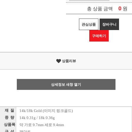
0
원
총 상품 금액
관심상품
장바구니
구매하기
상품리뷰
상세정보 새창 열기
재 질
14k/18k Gold (이미지 핑크골드)
중 량
14k 0.31g / 18k 0.36g
상품폭
약 가로 9.7mm 세로 9.4mm
구 성