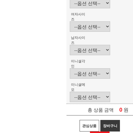
여자사이
즈
남자사이
즈
이니셜각
인
이니셜메
모
0
원
총 상품 금액
관심상품
장바구니