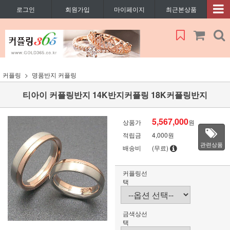
로그인
회원가입
마이페이지
최근본상품
커플링
명품반지 커플링
티아이 커플링반지 14K반지커플링 18K커플링반지
5,567,000
상품가
원
적립금
4,000원
관련상품
배송비
(무료)
커플링선
택
금색상선
택