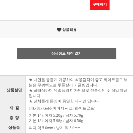
구매하기
상품리뷰
상세정보 새창 열기
★ 내면을 둥글게 가공하여 착용감각이 좋고 화이트골드 부
분은 무광택으로 투톤칼라 커플링입니다.
상품설명
★ 클래식하며 유럽풍의 디자인으로 전통적인 수 작업 제품
입니다.
★ 전체둘레 문양이 동일한 다지인 입니다.
재 질
14k/18k Gold(이미지 핑크+화이트골드)
기본 14k 여자 5.20g / 남자 5.70g
중 량
기본 18k 여자 5.98g / 남자 6.56g
상품폭
여자 약 5.0mm / 남자 약 5.0mm