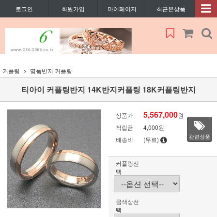
로그인
회원가입
마이페이지
최근본상품
커플링
명품반지 커플링
티아이 커플링반지 14K반지커플링 18K커플링반지
5,567,000
상품가
원
적립금
4,000원
관련상품
배송비
(무료)
커플링선
택
금색상선
택