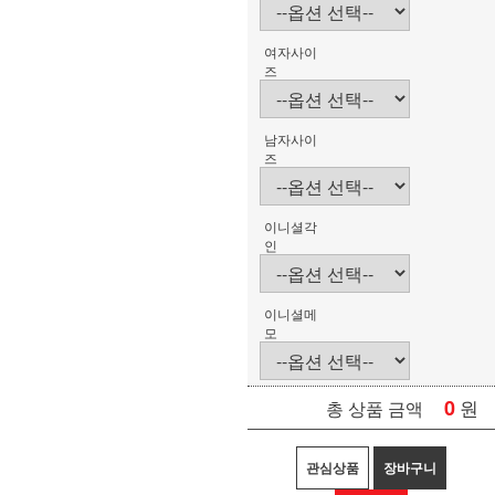
여자사이
즈
남자사이
즈
이니셜각
인
이니셜메
모
0
원
총 상품 금액
관심상품
장바구니