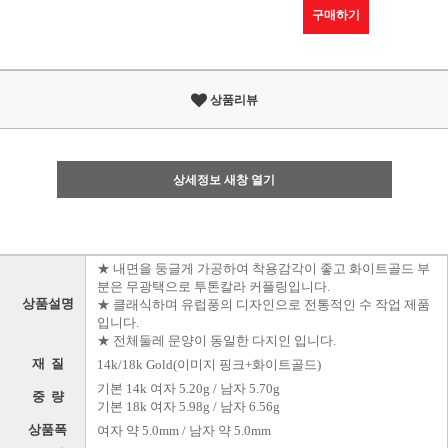
구매하기
상품리뷰
상세정보 새창 열기
★ 내면을 둥글게 가공하여 착용감각이 좋고 화이트골드 부
분은 무광택으로 투톤칼라 커플링입니다.
상품설명
★ 클래식하며 유럽풍의 디자인으로 전통적인 수 작업 제품
입니다.
★ 전체둘레 문양이 동일한 다지인 입니다.
재 질
14k/18k Gold(이미지 핑크+화이트골드)
기본 14k 여자 5.20g / 남자 5.70g
중 량
기본 18k 여자 5.98g / 남자 6.56g
상품폭
여자 약 5.0mm / 남자 약 5.0mm