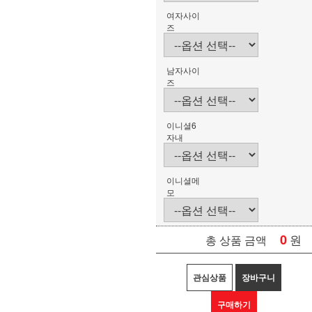
여자사이
즈
남자사이
즈
이니셜6
자내
이니셜메
모
0
원
총 상품 금액
관심상품
장바구니
구매하기