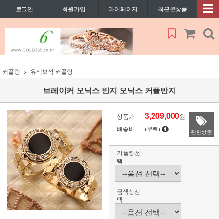
로그인
회원가입
마이페이지
최근본상품
커플링
유색보석 커플링
브레이커 오닉스 반지 오닉스 커플반지
3,209,000
상품가
원
배송비
(무료)
관련상품
커플링선
택
금색상선
택