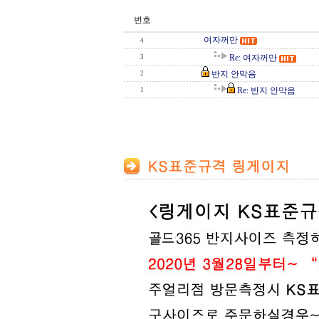
번호
여자꺼만
4
Re: 여자꺼만
3
반지 안막음
2
Re: 반지 안막음
1