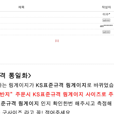
제목
작성자
이수*
am******
[1]