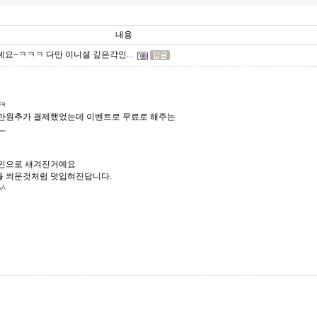
내용
요~ㅋㅋㅋ 다만 이니셜 깊은각인...
ㅋ
 만원추가 결제했었는데 이벤트로 무료로 해주는
ㅡ
각인으로 새겨진거예요
을 씌운것처럼 덧입혀진답니다.
^