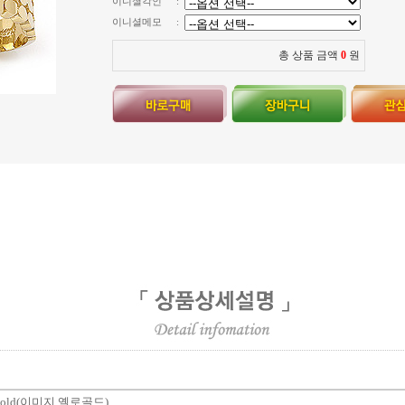
이니셜각인
:
이니셜메모
:
총 상품 금액
0
원
 Gold(이미지 옐로골드)