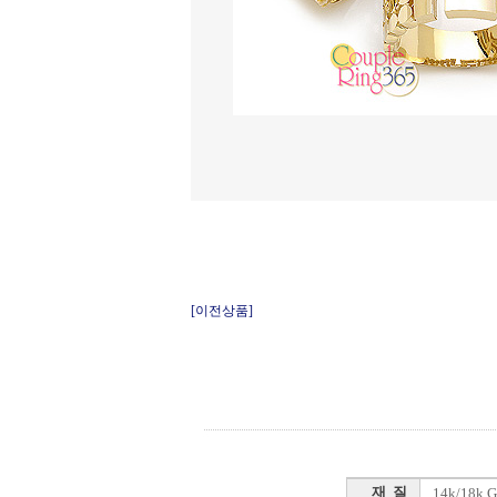
[이전상품]
재 질
14k/18k