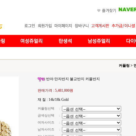
커플링
>
반야 만자반지 불교반지 커플반지
판매가격 :
5,481,000원
재 질 : 14k/18k Gold
커플링선택
:
금색상선택
:
여자사이즈
:
남자사이즈
: