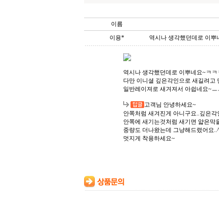
이름
이용*
역시나 생각했던데로 이뿌네
역시나 생각했던데로 이뿌네요~ㅋㅋ
다만 이니셜 깊은각인으로 새길려고
일반레이져로 새겨져서 아쉽네요~ㅡ
고객님 안녕하세요~
안쪽처럼 새겨진게 아니구요..깊은
안쪽에 새기는것처럼 새기면 얇은막
중량도 더나왔는데 그냥해드렸어요..^
멋지게 착용하세요~