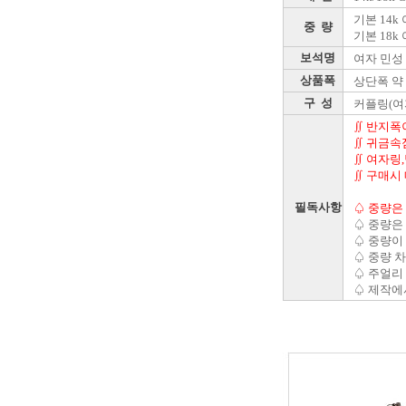
기본 14k 여
중 량
기본 18k 여
보석명
여자 민성
상품폭
상단폭 약 :
구 성
커플링(여
∬ 반지폭이
∬ 귀금속
∬ 여자링
∬ 구매시
필독사항
♤ 중량은 
♤ 중량은
♤ 중량이
♤ 중량 
♤ 주얼리 
♤ 제작에