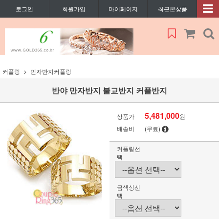
로그인
회원가입
마이페이지
최근본상품
커플링
민자반지커플링
반야 만자반지 불교반지 커플반지
5,481,000
상품가
원
배송비
(무료)
커플링선
택
금색상선
택