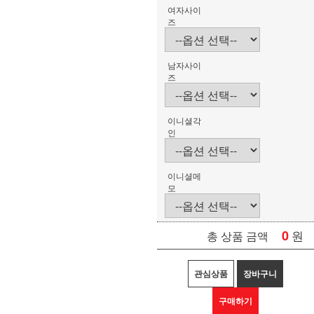
여자사이
즈
남자사이
즈
이니셜각
인
이니셜메
모
0
원
총 상품 금액
관심상품
장바구니
구매하기