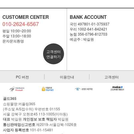
CUSTOMER CENTER
BANK ACCOUNT
010-2624-6567
국민 497801-01-375937
우리 1002-641-842421
평일 10:00~20:00
농협 356-0796-812703
주말 13:00~18:00
예금주 : 박길원
문자문의환영
고객센터
연결하기
PC 버전
이용안내
고객센터
골드365
쇼핑몰명:커플링365
(주소및 A/S접수처) 우편번호 01155
서울 강북구 오현로45 113-1005(미아동)
대표
박길원
개인정보 보호 책임자
박길원
통신판매업신고번호
제2019-서울강북-1026호
사업자 등록번호
101-01-15481