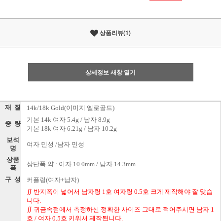
상품리뷰(1)
상세정보 새창 열기
재 질
14k/18k Gold(이미지 옐로골드)
기본 14k 여자 5.4g / 남자 8.9g
중 량
기본 18k 여자 6.21g / 남자 10.2g
보석
여자 민성 /남자 민성
명
상품
상단폭 약 : 여자 10.0mm / 남자 14.3mm
폭
구 성
커플링(여자+남자)
∬ 반지폭이 넓어서 남자링 1호 여자링 0.5호 크게 제작해야 잘 맞습
니다.
∬ 귀금속점에서 측정하신 정확한 사이즈 그대로 적어주시면 남자 1
호 / 여자 0.5호 키워서 제작됩니다.