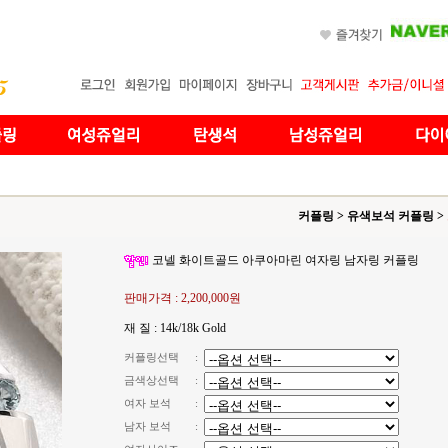
커플링
>
유색보석 커플링
>
코넬 화이트골드 아쿠아마린 여자링 남자링 커플링
판매가격 :
2,200,000원
재 질 : 14k/18k Gold
커플링선택
:
금색상선택
:
여자 보석
:
남자 보석
: