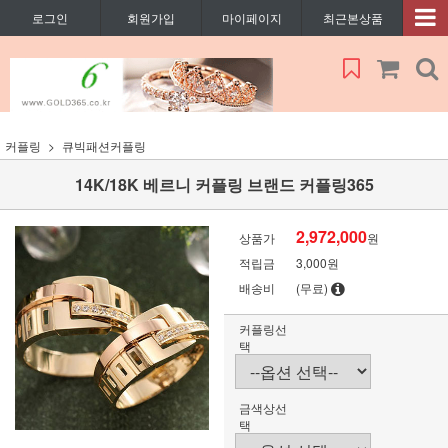
로그인
회원가입
마이페이지
최근본상품
커플링
큐빅패션커플링
14K/18K 베르니 커플링 브랜드 커플링365
2,972,000
상품가
원
적립금
3,000원
배송비
(무료)
커플링선
택
금색상선
택