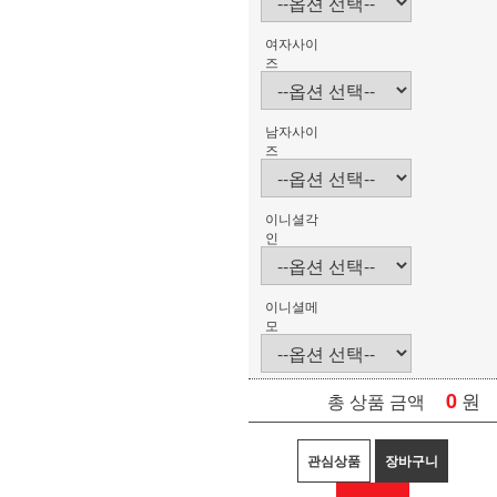
여자사이
즈
남자사이
즈
이니셜각
인
이니셜메
모
0
원
총 상품 금액
관심상품
장바구니