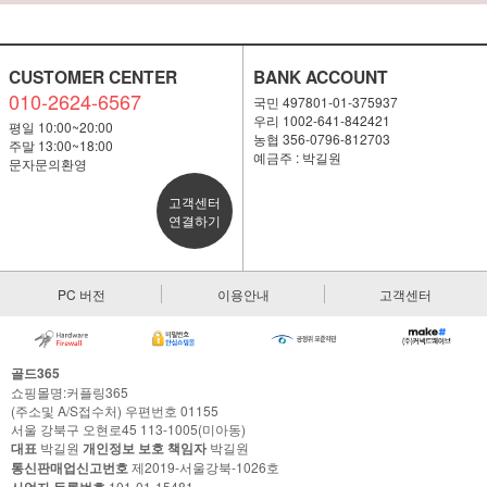
CUSTOMER CENTER
BANK ACCOUNT
010-2624-6567
국민 497801-01-375937
우리 1002-641-842421
평일 10:00~20:00
농협 356-0796-812703
주말 13:00~18:00
예금주 : 박길원
문자문의환영
고객센터
연결하기
PC 버전
이용안내
고객센터
골드365
쇼핑몰명:커플링365
(주소및 A/S접수처) 우편번호 01155
서울 강북구 오현로45 113-1005(미아동)
대표
박길원
개인정보 보호 책임자
박길원
통신판매업신고번호
제2019-서울강북-1026호
101-01-15481