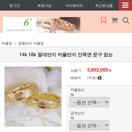
로그인
회원가입
마이페이지
최근본상품
커플링
명품반지 커플링
14k 18k 절대반지 커플반지 안쪽면 문구 없는
5,892,000
상품가
원
배송비
(무료)
커플링선
택
금색상선
택