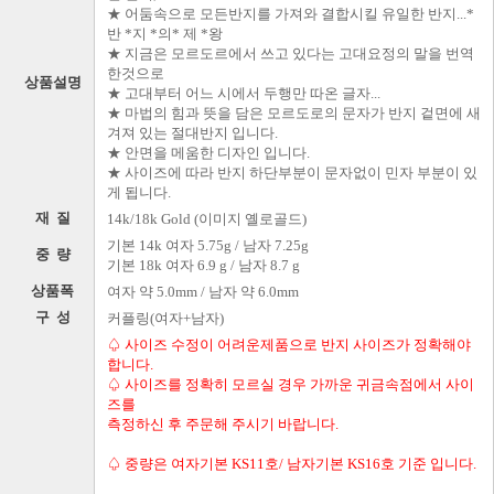
★ 어둠속으로 모든반지를 가져와 결합시킬 유일한 반지...*
반 *지 *의* 제 *왕
★ 지금은 모르도르에서 쓰고 있다는 고대요정의 말을 번역
한것으로
상품설명
★ 고대부터 어느 시에서 두행만 따온 글자...
★ 마법의 힘과 뜻을 담은 모르도로의 문자가 반지 겉면에 새
겨져 있는 절대반지 입니다.
★ 안면을 메움한 디자인 입니다.
★ 사이즈에 따라 반지 하단부분이 문자없이 민자 부분이 있
게 됩니다.
재 질
14k/18k Gold (이미지 옐로골드)
기본 14k 여자 5.75g / 남자 7.25g
중 량
기본 18k 여자 6.9 g / 남자 8.7 g
상품폭
여자 약 5.0mm / 남자 약 6.0mm
구 성
커플링(여자+남자)
♤ 사이즈 수정이 어려운제품으로 반지 사이즈가 정확해야
합니다.
♤ 사이즈를 정확히 모르실 경우 가까운 귀금속점에서 사이
즈를
측정하신 후 주문해 주시기 바랍니다.
♤ 중량은 여자기본 KS11호/ 남자기본 KS16호 기준 입니다.