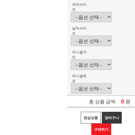
여자사이
즈
남자사이
즈
이니셜각
인
이니셜메
모
0
원
총 상품 금액
관심상품
장바구니
구매하기