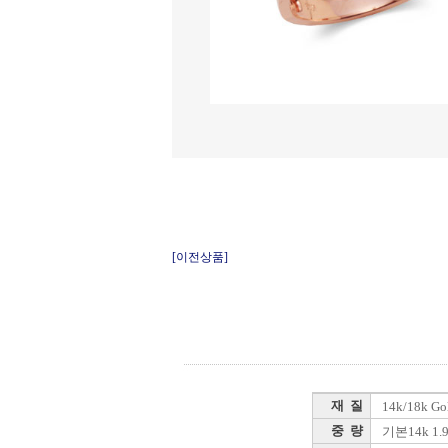
[이전상품]
재 질
14k/18k 
중 량
기본14k 1.96