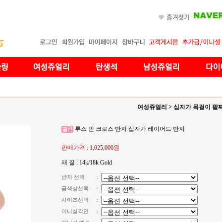
여성쥬얼리
>
십자가 목걸이 팔
루스 민 크로스 반지 십자가 레이어드 반지
판매가격 :
1,025,000원
재 질 : 14k/18k Gold
반지 선택
:
금색상선택
:
사이즈선택
:
이니셜각인
: