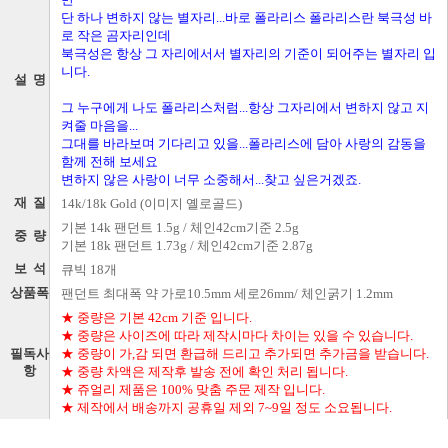
만
단 하나 변하지 않는 별자리...바로 폴라리스 폴라리스란 북극성 바
로 작은 곰자리인데
북극성은 항상 그 자리에서서 별자리의 기준이 되어주는 별자리 입
니다.
설 명
그 누구에게 나도 폴라리스처럼...항상 그자리에서 변하지 않고 지
켜줄 마음을...
그대를 바라보며 기다리고 있을...폴라리스에 담아 사랑의 감동을
함께 전해 보세요
변하지 않은 사랑이 너무 소중해서...찾고 싶은거겠죠.
재 질
14k/18k Gold (이미지 옐로골드)
기본 14k 팬던트 1.5g / 체인42cm기준 2.5g
중 량
기본 18k 팬던트 1.73g / 체인42cm기준 2.87g
보 석
큐빅 18개
상품폭
팬던트 최대폭 약 가로10.5mm 세로26mm/ 체인굵기 1.2mm
★ 중량은 기본 42cm 기준 입니다.
★ 중량은 사이즈에 따라 제작시마다 차이는 있을 수 있습니다.
필독사
★ 중량이 가,감 되면 환급해 드리고 추가되면 추가금을 받습니다.
항
★ 중량 차액은 제작후 발송 전에 확인 처리 됩니다.
★ 쥬얼리 제품은 100% 맞춤 주문 제작 입니다.
★ 제작에서 배송까지 공휴일 제외 7~9일 정도 소요됩니다.