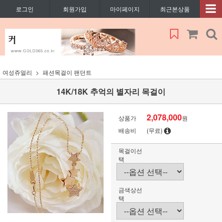
로그인
회원가입
마이페이지
최근본상품
여성쥬얼리
패션목걸이 팬던트
14K/18K 추억의 별자리 목걸이
2,078,000
상품가
원
배송비
(무료)
목걸이선
택
금색상선
택