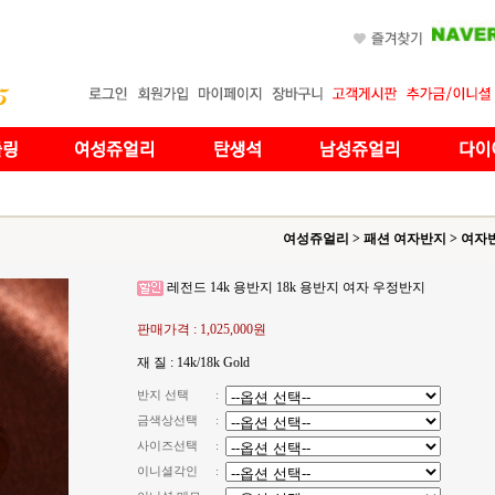
여성쥬얼리
>
패션 여자반지
>
여자
레전드 14k 용반지 18k 용반지 여자 우정반지
판매가격 :
1,025,000원
재 질 : 14k/18k Gold
반지 선택
:
금색상선택
:
사이즈선택
:
이니셜각인
: