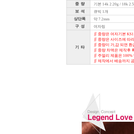
중 량
기본 14k 2.20g / 18k 2.
보 석
큐빅 1개
상단폭
약 7.2mm
구 성
여자링
∬ 중량은 여자기본 KS1
∬ 중량은 사이즈에 따라
∬ 중량이 가,감 되면 
기 타
∬ 중량 차액은 제작후 
∬ 주얼리 제품은 100%
∬ 제작에서 배송까지 공