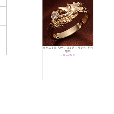
레전드 14k 용반지 18k 용반지 남자 우정
반지
1,550,000
원