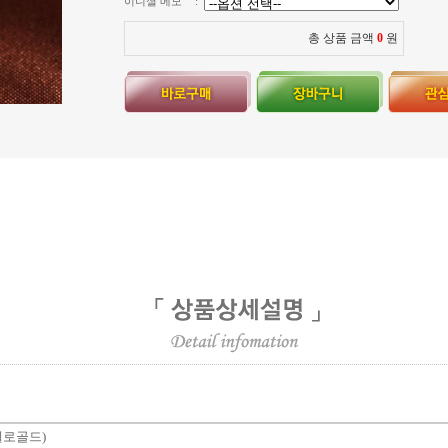
이니셜 메모
:
총 상품 금액
0
원
 옐로골드)