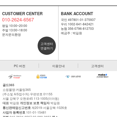
CUSTOMER CENTER
BANK ACCOUNT
010-2624-6567
국민 497801-01-375937
우리 1002-641-842421
평일 10:00~20:00
농협 356-0796-812703
주말 13:00~18:00
예금주 : 박길원
문자문의환영
고객센터
연결하기
PC 버전
이용안내
고객센터
골드365
쇼핑몰명:커플링365
(주소및 A/S접수처) 우편번호 01155
서울 강북구 오현로45 113-1005(미아동)
대표
박길원
개인정보 보호 책임자
박길원
통신판매업신고번호
제2019-서울강북-1026호
사업자 등록번호
101-01-15481
전화
010-2624-6567,02-980-3653
팩스
-