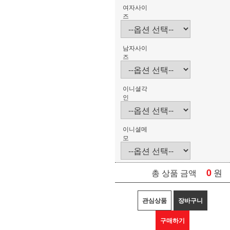
여자사이
즈
남자사이
즈
이니셜각
인
이니셜메
모
0
원
총 상품 금액
관심상품
장바구니
구매하기