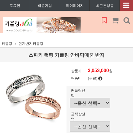
로그인
회원가입
마이페이지
최근본상품
커플링
민자반지커플링
스파키 컷팅 커플링 안바닥메꿈 반지
3,053,000
상품가
원
배송비
(무료)
커플링선
택
금색상선
택