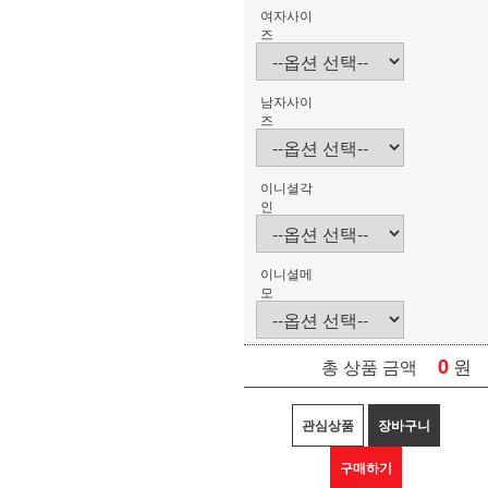
여자사이
즈
남자사이
즈
이니셜각
인
이니셜메
모
0
원
총 상품 금액
관심상품
장바구니
구매하기