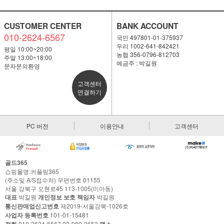
CUSTOMER CENTER
BANK ACCOUNT
010-2624-6567
국민 497801-01-375937
우리 1002-641-842421
평일 10:00~20:00
농협 356-0796-812703
주말 13:00~18:00
예금주 : 박길원
문자문의환영
고객센터
연결하기
PC 버전
이용안내
고객센터
골드365
쇼핑몰명:커플링365
(주소및 A/S접수처) 우편번호 01155
서울 강북구 오현로45 113-1005(미아동)
대표
박길원
개인정보 보호 책임자
박길원
통신판매업신고번호
제2019-서울강북-1026호
사업자 등록번호
101-01-15481
전화
010-2624-6567,02-980-3653
팩스
-