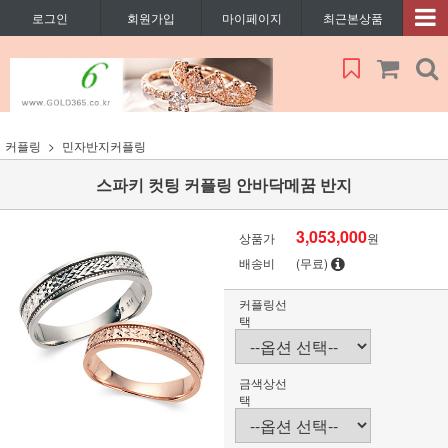
로그인
회원가입
마이페이지
최근본상품
커플링
민자반지커플링
스파키 컷팅 커플링 안바닥메꿈 반지
3,053,000
상품가
원
배송비
(무료)
커플링선
택
금색상선
택