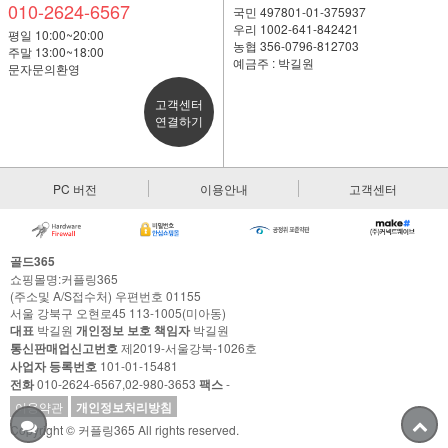
010-2624-6567
국민 497801-01-375937
우리 1002-641-842421
평일 10:00~20:00
농협 356-0796-812703
주말 13:00~18:00
예금주 : 박길원
문자문의환영
고객센터
연결하기
PC 버전
이용안내
고객센터
골드365
쇼핑몰명:커플링365
(주소및 A/S접수처) 우편번호 01155
서울 강북구 오현로45 113-1005(미아동)
대표
박길원
개인정보 보호 책임자
박길원
통신판매업신고번호
제2019-서울강북-1026호
사업자 등록번호
101-01-15481
전화
010-2624-6567,02-980-3653
팩스
-
이용약관
개인정보처리방침
Copyright © 커플링365 All rights reserved.