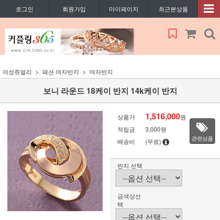
로그인
회원가입
마이페이지
최근본상품
여성쥬얼리
패션 여자반지
여자반지
보니 라운드 18케이 반지 14k케이 반지
1,516,000
상품가
원
적립금
3,000원
관련상품
배송비
(무료)
반지 선택
금색상선
택