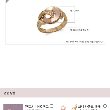
관련상품
[귀고리] 14K 귀고
보니 라운드 18케