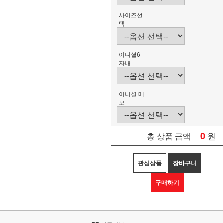
사이즈선
택
이니셜6
자내
이니셜 메
모
0
원
총 상품 금액
관심상품
장바구니
구매하기