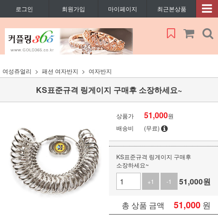
로그인
회원가입
마이페이지
최근본상품
여성쥬얼리
패션 여자반지
여자반지
KS표준규격 링게이지 구매후 소장하세요~
51,000
상품가
원
배송비
(무료)
KS표준규격 링게이지 구매후
소장하세요~
51,000
원
+1
-1
51,000
원
총 상품 금액