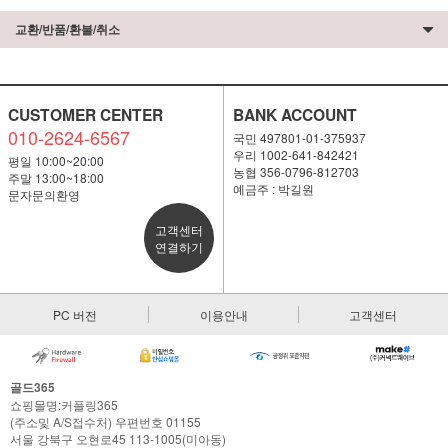
교환/반품/환불/취소
CUSTOMER CENTER
BANK ACCOUNT
010-2624-6567
국민 497801-01-375937
우리 1002-641-842421
평일 10:00~20:00
농협 356-0796-812703
주말 13:00~18:00
예금주 : 박길원
문자문의환영
고객센터
연결하기
PC 버전
이용안내
고객센터
골드365
쇼핑몰명:커플링365
(주소및 A/S접수처) 우편번호 01155
서울 강북구 오현로45 113-1005(미아동)