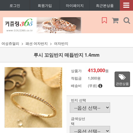
로그인
회원가입
마이페이지
최근본상품
여성쥬얼리
패션 여자반지
여자반지
루시 꼬임반지 매듭반지 1.4mm
413,000
상품가
원
적립금
1,000원
관련상품
배송비
(무료)
반지 선택
금색상선
택