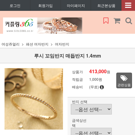
로그인
회원가입
마이페이지
최근본상품
여성쥬얼리
패션 여자반지
여자반지
루시 꼬임반지 매듭반지 1.4mm
413,000
상품가
원
적립금
1,000원
관련상품
배송비
(무료)
반지 선택
금색상선
택