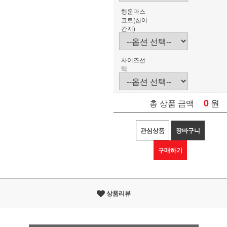
행운마스
코트(십이
간지)
사이즈선
택
0
원
총 상품 금액
관심상품
장바구니
구매하기
상품리뷰