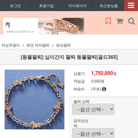
로그인
회원가입
마이페이지
최근본상품
여성쥬얼리
패션 여자팔찌
패션팔찌
[동물팔찌] 십이간지 팔찌 동물팔찌[골드365]
1,792,000
상품가
원
적립금
3,000원
배송비
(무료)
팔찌 선택
금색상선
택