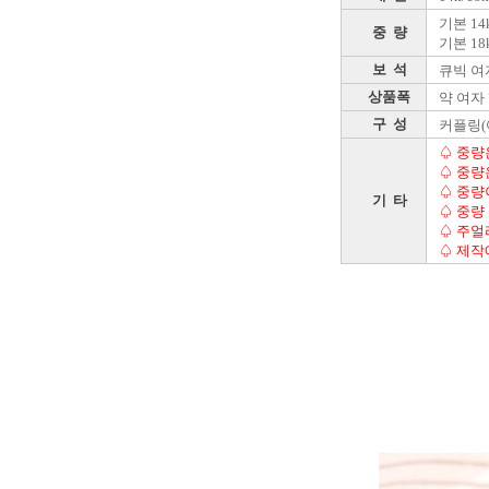
기본 14k
중 량
기본 18k
보 석
큐빅 여자
상품폭
약 여자 
구 성
커플링(
♤ 중량
♤ 중량
♤ 중량
기 타
♤ 중량
♤ 주얼
♤ 제작