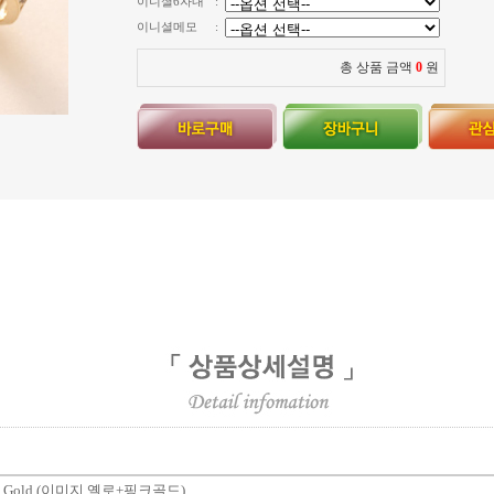
이니셜6자내
:
이니셜메모
:
총 상품 금액
0
원
8k Gold (이미지 옐로+핑크골드)