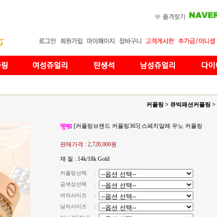
커플링
>
큐빅패션커플링
>
[커플링브랜드 커플링365] 스페치알레 우노 커플링
판매가격 :
2,728,000원
재 질 : 14k/18k Gold
커플링선택
:
금색상선택
:
여자사이즈
:
남자사이즈
: