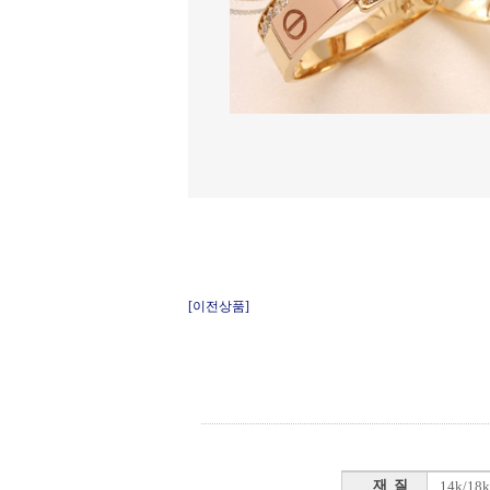
[이전상품]
재 질
14k/1