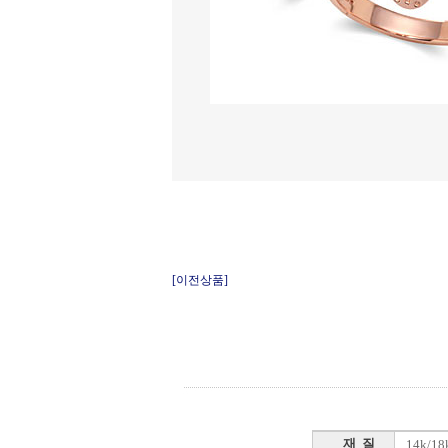
[이전상품]
재 질
14k/