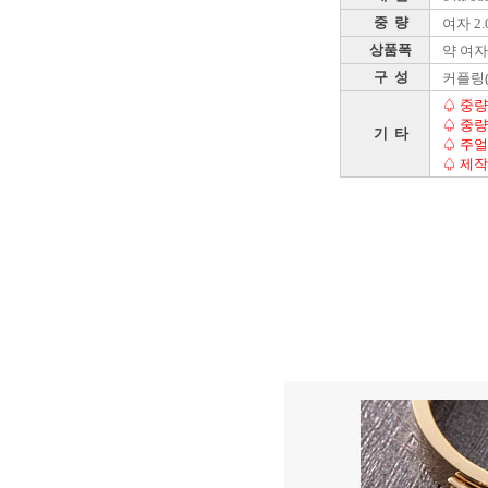
중 량
여자 2.
상품폭
약 여자 
구 성
커플링
♤ 중량
♤ 중량
기 타
♤ 주얼
♤ 제작