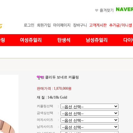
클리듀 보네르 커플링
판매가격 :
1,870,000원
재 질 : 14k/18k Gold
커플링선택
:
금색상선택
:
여자사이즈
:
남자사이즈
: