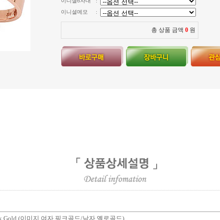
이니셜6자내
:
이니셜메모
:
총 상품 금액
0
원
18k Gold (이미지 여자 핑크골드/남자 옐로골드)