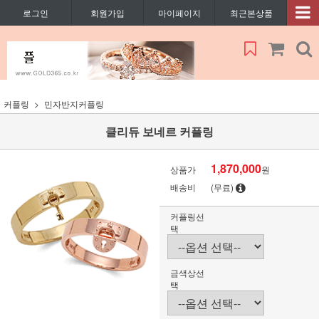
로그인
회원가입
마이페이지
최근본상품
커플링
민자반지커플링
클리듀 보네르 커플링
1,870,000
상품가
원
배송비
(무료)
커플링선
택
금색상선
택