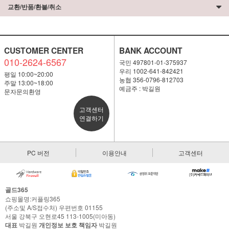
교환/반품/환불/취소
CUSTOMER CENTER
BANK ACCOUNT
010-2624-6567
국민 497801-01-375937
우리 1002-641-842421
평일 10:00~20:00
농협 356-0796-812703
주말 13:00~18:00
예금주 : 박길원
문자문의환영
고객센터
연결하기
PC 버전
이용안내
고객센터
골드365
쇼핑몰명:커플링365
(주소및 A/S접수처) 우편번호 01155
서울 강북구 오현로45 113-1005(미아동)
대표
박길원
개인정보 보호 책임자
박길원