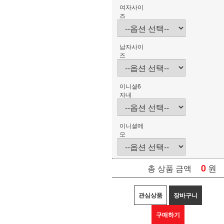
여자사이
즈
남자사이
즈
이니셜6
자내
이니셜메
모
0
원
총 상품 금액
관심상품
장바구니
구매하기