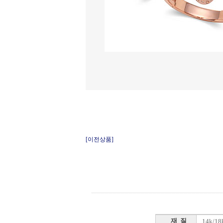
[이전상품]
재 질
14k/