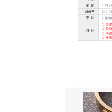
중 량
여자 2.
상품폭
약 여자 
구 성
커플링
♤ 중량
♤ 중량
기 타
♤ 주얼
♤ 제작