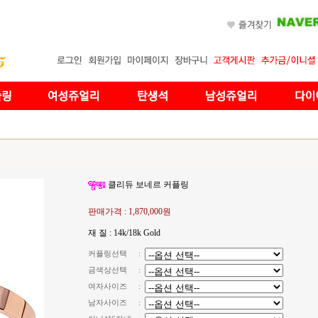
클리듀 보네르 커플링
판매가격 :
1,870,000원
재 질 : 14k/18k Gold
커플링선택
:
금색상선택
:
여자사이즈
:
남자사이즈
: