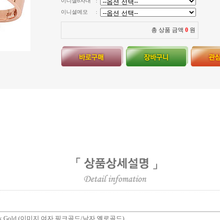
이니셜6자내
:
이니셜메모
:
총 상품 금액
0
원
18k Gold (이미지 여자 핑크골드/남자 옐로골드)