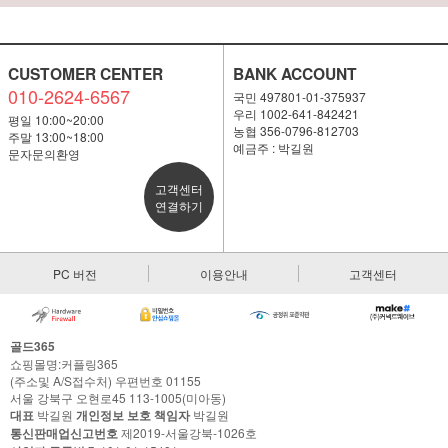
CUSTOMER CENTER
BANK ACCOUNT
010-2624-6567
국민 497801-01-375937
우리 1002-641-842421
평일 10:00~20:00
농협 356-0796-812703
주말 13:00~18:00
예금주 : 박길원
문자문의환영
고객센터
연결하기
PC 버전
이용안내
고객센터
골드365
쇼핑몰명:커플링365
(주소및 A/S접수처) 우편번호 01155
서울 강북구 오현로45 113-1005(미아동)
대표
박길원
개인정보 보호 책임자
박길원
통신판매업신고번호
제2019-서울강북-1026호