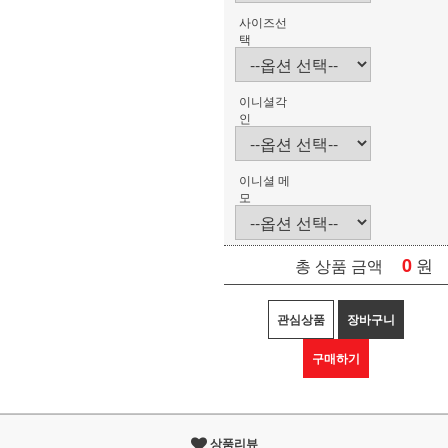
사이즈선
택
이니셜각
인
이니셜 메
모
0
원
총 상품 금액
관심상품
장바구니
구매하기
상품리뷰