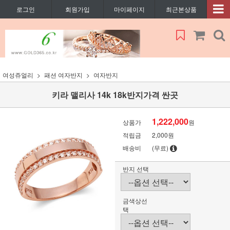
로그인
회원가입
마이페이지
최근본상품
여성쥬얼리
패션 여자반지
여자반지
키라 맬리사 14k 18k반지가격 싼곳
1,222,000
상품가
원
적립금
2,000원
배송비
(무료)
반지 선택
금색상선
택