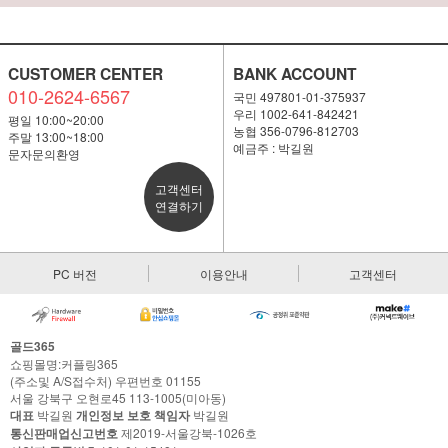
CUSTOMER CENTER
BANK ACCOUNT
010-2624-6567
국민 497801-01-375937
우리 1002-641-842421
평일 10:00~20:00
농협 356-0796-812703
주말 13:00~18:00
예금주 : 박길원
문자문의환영
고객센터
연결하기
PC 버전
이용안내
고객센터
골드365
쇼핑몰명:커플링365
(주소및 A/S접수처) 우편번호 01155
서울 강북구 오현로45 113-1005(미아동)
대표
박길원
개인정보 보호 책임자
박길원
통신판매업신고번호
제2019-서울강북-1026호