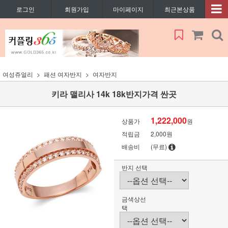
로그인
회원가입
마이페이지
최근본상품
여성쥬얼리
패션 여자반지
여자반지
키라 맬리사 14k 18k반지가격 싼곳
1,222,000
상품가
원
적립금
2,000원
배송비
(무료)
반지 선택
금색상선
택