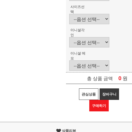
사이즈선
택
이니셜각
인
이니셜 메
모
0
원
총 상품 금액
관심상품
장바구니
구매하기
상품리뷰