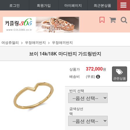
로그인
회원가입
마이페이지
최근본상품
여성쥬얼리
우정애끼반지
우정애끼반지
브이 14k/18K 마디반지 가드링반지
372,000
상품가
원
배송비
(무료)
관련상품
반지 선택
금색상선
택