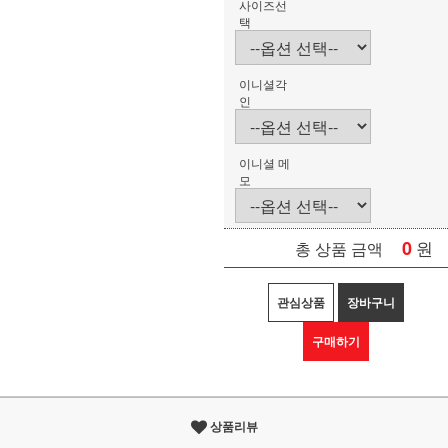
사이즈선
택
이니셜각
인
이니셜 메
모
0
원
총 상품 금액
관심상품
장바구니
구매하기
상품리뷰