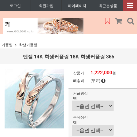
로그인
회원가입
마이페이지
최근본상품
커플링
학생커플링
엔젤 14K 학생커플링 18K 학생커플링 365
1,222,000
상품가
원
배송비
(무료)
커플링선
택
금색상선
택