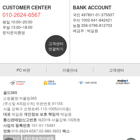
CUSTOMER CENTER
BANK ACCOUNT
010-2624-6567
국민 497801-01-375937
우리 1002-641-842421
평일 10:00~20:00
농협 356-0796-812703
주말 13:00~18:00
예금주 : 박길원
문자문의환영
고객센터
연결하기
PC 버전
이용안내
고객센터
골드365
쇼핑몰명:커플링365
(주소및 A/S접수처) 우편번호 01155
서울 강북구 오현로45 113-1005(미아동)
대표
박길원
개인정보 보호 책임자
박길원
통신판매업신고번호
제2019-서울강북-1026호
사업자 등록번호
101-01-15481
전화
010-2624-6567,02-980-3653
팩스
-
이용약관
개인정보처리방침