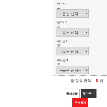
여자사이
즈
남자사이
즈
이니셜각
인
이니셜메
모
0
원
총 상품 금액
관심상품
장바구니
구매하기