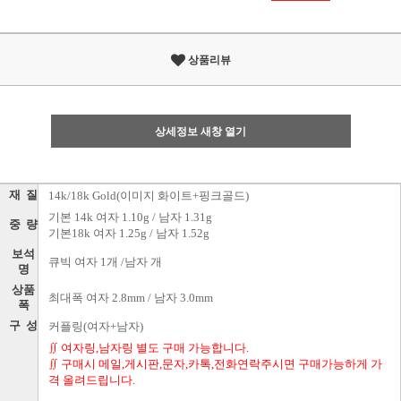
상품리뷰
상세정보 새창 열기
재 질
14k/18k Gold(이미지 화이트+핑크골드)
기본 14k 여자 1.10g / 남자 1.31g
중 량
기본18k 여자 1.25g / 남자 1.52g
보석
큐빅 여자 1개 /남자 개
명
상품
최대폭 여자 2.8mm / 남자 3.0mm
폭
구 성
커플링(여자+남자)
∬ 여자링,남자링 별도 구매 가능합니다.
∬ 구매시 메일,게시판,문자,카톡,전화연락주시면 구매가능하게 가
격 올려드립니다.