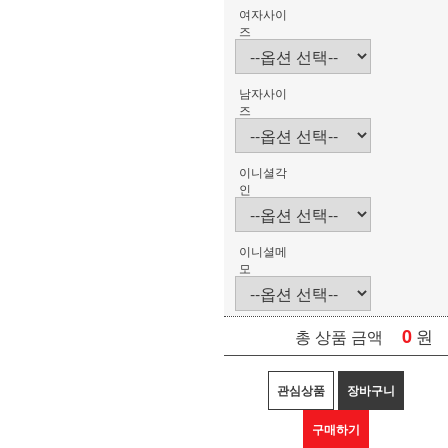
여자사이
즈
남자사이
즈
이니셜각
인
이니셜메
모
0
원
총 상품 금액
관심상품
장바구니
구매하기