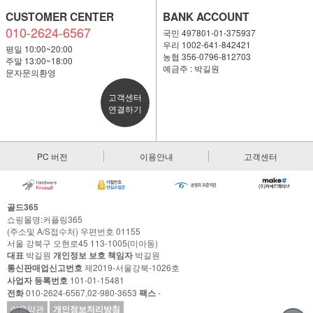
CUSTOMER CENTER
BANK ACCOUNT
010-2624-6567
국민 497801-01-375937
우리 1002-641-842421
평일 10:00~20:00
농협 356-0796-812703
주말 13:00~18:00
예금주 : 박길원
문자문의환영
고객센터
연결하기
PC 버전
이용안내
고객센터
골드365
쇼핑몰명:커플링365
(주소및 A/S접수처) 우편번호 01155
서울 강북구 오현로45 113-1005(미아동)
대표
박길원
개인정보 보호 책임자
박길원
통신판매업신고번호
제2019-서울강북-1026호
사업자 등록번호
101-01-15481
전화
010-2624-6567,02-980-3653
팩스
-
이용약관
개인정보처리방침