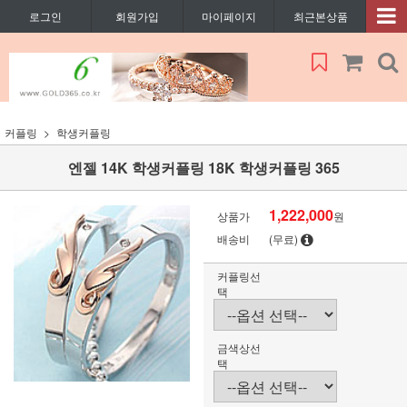
로그인
회원가입
마이페이지
최근본상품
커플링
학생커플링
엔젤 14K 학생커플링 18K 학생커플링 365
1,222,000
상품가
원
배송비
(무료)
커플링선
택
금색상선
택