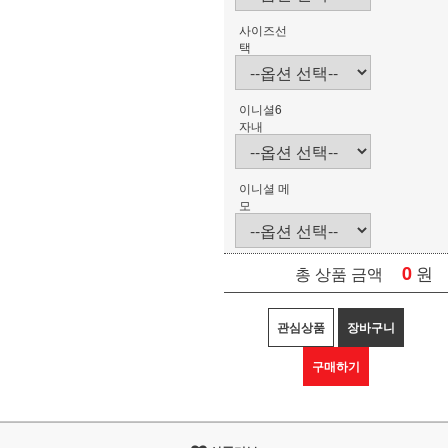
사이즈선
택
이니셜6
자내
이니셜 메
모
0
원
총 상품 금액
관심상품
장바구니
구매하기