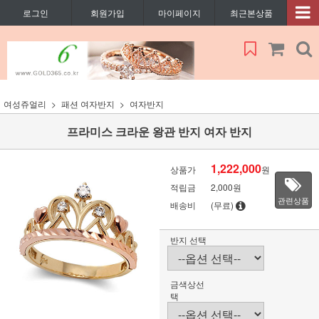
로그인
회원가입
마이페이지
최근본상품
여성쥬얼리
패션 여자반지
여자반지
프라미스 크라운 왕관 반지 여자 반지
1,222,000
상품가
원
적립금
2,000원
관련상품
배송비
(무료)
반지 선택
금색상선
택