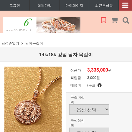
로그인
회원가입
마이페이지
최근본상품
남성쥬얼리
남자목걸이
14k/18k 킹덤 남자 목걸이
3,335,000
상품가
원
적립금
3,000원
배송비
(무료)
목걸이선
택
금색상선
택