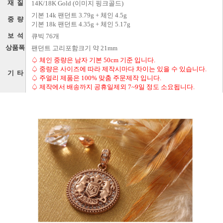
재 질
14K/18K Gold (이미지 핑크골드)
기본 14k 팬던트 3.79g + 체인 4.5g
중 량
기본 18k 팬던트 4.35g + 체인 5.17g
보 석
큐빅 76개
상품폭
팬던트 고리포함크기 약 21mm
♤ 체인 중량은 남자 기본 50cm 기준 입니다.
♤ 중량은 사이즈에 따라 제작시마다 차이는 있을 수 있습니다.
기 타
♤ 주얼리 제품은 100% 맞춤 주문제작 입니다.
♤ 제작에서 배송까지 공휴일제외 7~9일 정도 소요됩니다.