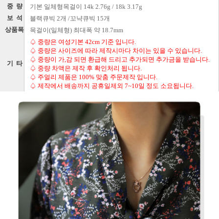
중 량
기본 일체형목걸이 14k 2.76g / 18k 3.17g
보 석
블랙큐빅 2개 /꼬냑큐빅 15개
상품폭
목걸이(일체형) 최대폭 약 18.7mm
♤ 중량은 여성기본 42cm 기준 입니다.
♤ 중량은 사이즈에 따라 제작시마다 차이는 있을 수 있습니다.
♤ 중량이 가,감 되면 환급해 드리고 추가되면 추가금을 받습니다.
기 타
♤ 중량 차액은 제작 후 확인처리 됩니다.
♤ 주얼리 제품은 100% 맞춤 주문제작 입니다.
♤ 제작에서 배송까지 공휴일제외 7~10일 정도 소요됩니다.