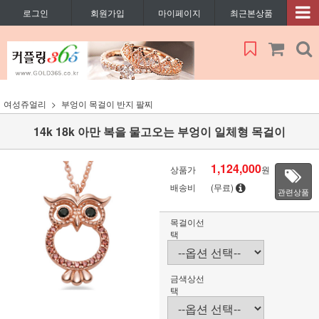
로그인
회원가입
마이페이지
최근본상품
여성쥬얼리
부엉이 목걸이 반지 팔찌
14k 18k 아만 복을 물고오는 부엉이 일체형 목걸이
1,124,000
상품가
원
배송비
(무료)
관련상품
목걸이선
택
금색상선
택