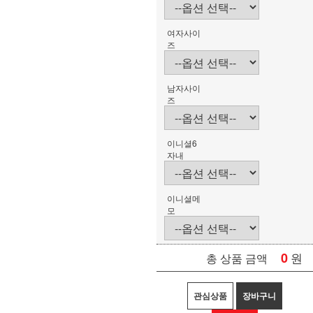
여자사이
즈
남자사이
즈
이니셜6
자내
이니셜메
모
0
원
총 상품 금액
관심상품
장바구니