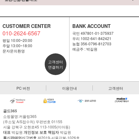
CUSTOMER CENTER
BANK ACCOUNT
010-2624-6567
국민 497801-01-375937
우리 1002-641-842421
평일 10:00~20:00
농협 356-0796-812703
주말 13:00~18:00
예금주 : 박길원
문자문의환영
고객센터
연결하기
PC 버전
이용안내
고객센터
골드365
쇼핑몰명:커플링365
(주소및 A/S접수처) 우편번호 01155
서울 강북구 오현로45 113-1005(미아동)
대표
박길원
개인정보 보호 책임자
박길원
통신판매업신고번호
제2019-서울강북-1026호