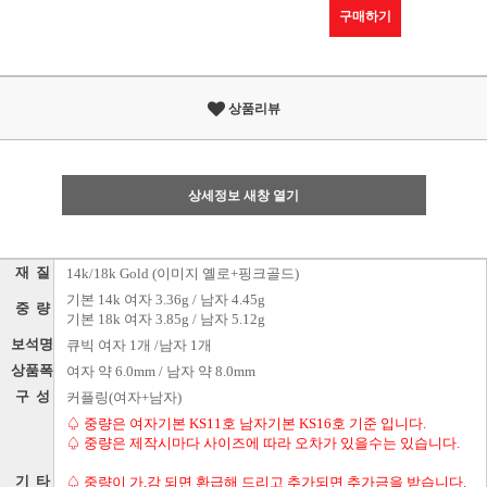
구매하기
상품리뷰
상세정보 새창 열기
재 질
14k/18k Gold (이미지 옐로+핑크골드)
기본 14k 여자 3.36g / 남자 4.45g
중 량
기본 18k 여자 3.85g / 남자 5.12g
보석명
큐빅 여자 1개 /남자 1개
상품폭
여자 약 6.0mm / 남자 약 8.0mm
구 성
커플링(여자+남자)
♤ 중량은 여자기본 KS11호 남자기본 KS16호 기준 입니다.
♤ 중량은 제작시마다 사이즈에 따라 오차가 있을수는 있습니다.
기 타
♤ 중량이 가,감 되면 환급해 드리고 추가되면 추가금을 받습니다.