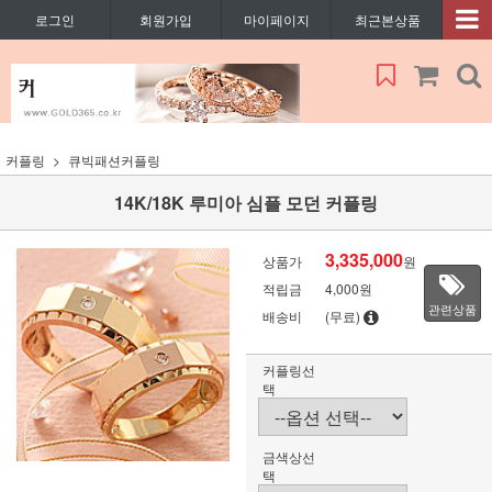
로그인
회원가입
마이페이지
최근본상품
커플링
큐빅패션커플링
14K/18K 루미아 심플 모던 커플링
3,335,000
상품가
원
적립금
4,000원
관련상품
배송비
(무료)
커플링선
택
금색상선
택