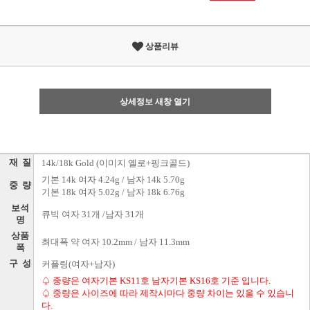
상품리뷰
상세정보 새창 열기
재 질
14k/18k Gold (이미지 옐로+핑크골드)
기본 14k 여자 4.24g / 남자 14k 5.70g
중 량
기본 18k 여자 5.02g / 남자 18k 6.76g
보석
큐빅 여자 31개 /남자 31개
명
상품
최대폭 약 여자 10.2mm / 남자 11.3mm
폭
구 성
커플링(여자+남자)
♤ 중량은 여자기본 KS11호 남자기본 KS16호 기준 입니다.
♤ 중량은 사이즈에 따라 제작시마다 중량 차이는 있을 수 있습니
다.