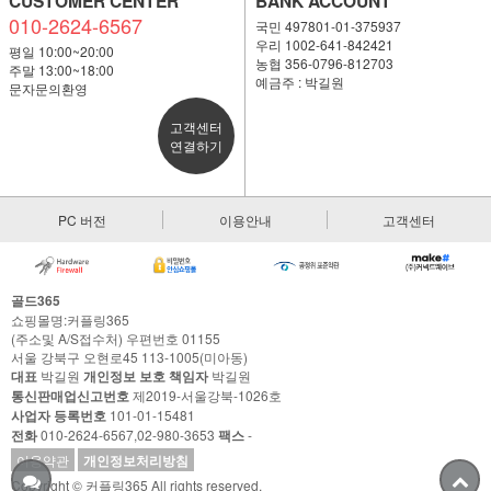
CUSTOMER CENTER
BANK ACCOUNT
010-2624-6567
국민 497801-01-375937
우리 1002-641-842421
평일 10:00~20:00
농협 356-0796-812703
주말 13:00~18:00
예금주 : 박길원
문자문의환영
고객센터
연결하기
PC 버전
이용안내
고객센터
골드365
쇼핑몰명:커플링365
(주소및 A/S접수처) 우편번호 01155
서울 강북구 오현로45 113-1005(미아동)
대표
박길원
개인정보 보호 책임자
박길원
통신판매업신고번호
제2019-서울강북-1026호
사업자 등록번호
101-01-15481
전화
010-2624-6567,02-980-3653
팩스
-
이용약관
개인정보처리방침
Copyright © 커플링365 All rights reserved.