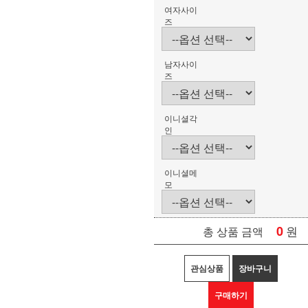
여자사이
즈
남자사이
즈
이니셜각
인
이니셜메
모
0
원
총 상품 금액
관심상품
장바구니
구매하기