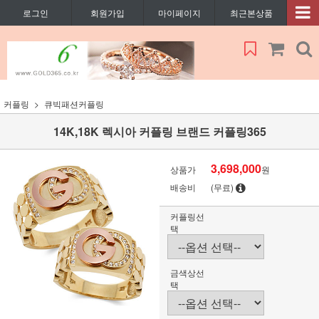
로그인
회원가입
마이페이지
최근본상품
커플링
큐빅패션커플링
14K,18K 렉시아 커플링 브랜드 커플링365
3,698,000
상품가
원
배송비
(무료)
커플링선
택
금색상선
택