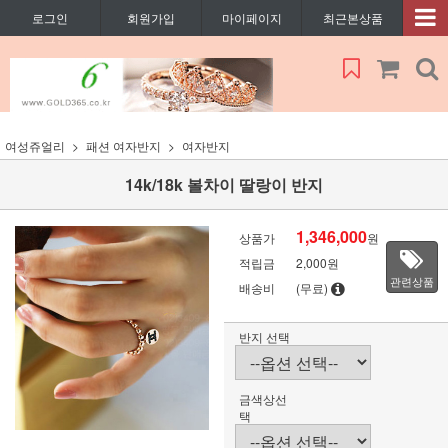
로그인
회원가입
마이페이지
최근본상품
여성쥬얼리
패션 여자반지
여자반지
14k/18k 볼차이 딸랑이 반지
1,346,000
상품가
원
적립금
2,000원
관련상품
배송비
(무료)
반지 선택
금색상선
택