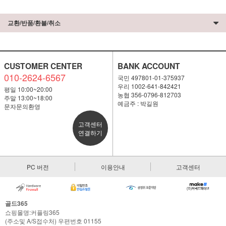
교환/반품/환불/취소
CUSTOMER CENTER
BANK ACCOUNT
010-2624-6567
국민 497801-01-375937
우리 1002-641-842421
평일 10:00~20:00
농협 356-0796-812703
주말 13:00~18:00
예금주 : 박길원
문자문의환영
고객센터
연결하기
PC 버전
이용안내
고객센터
골드365
쇼핑몰명:커플링365
(주소및 A/S접수처) 우편번호 01155