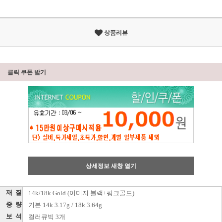
상품리뷰
클릭 쿠폰 받기
상세정보 새창 열기
재 질
14k/18k Gold (이미지 블랙+핑크골드)
중 량
기본 14k 3.17g / 18k 3.64g
보 석
컬러큐빅 3개