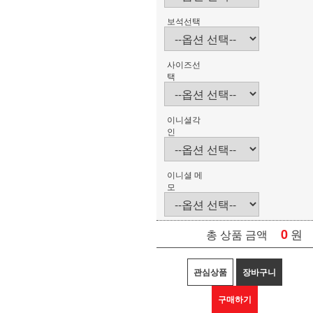
보석선택
사이즈선
택
이니셜각
인
이니셜 메
모
0
원
총 상품 금액
관심상품
장바구니
구매하기