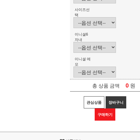
사이즈선
택
이니셜6
자내
이니셜 메
모
0
원
총 상품 금액
관심상품
장바구니
구매하기