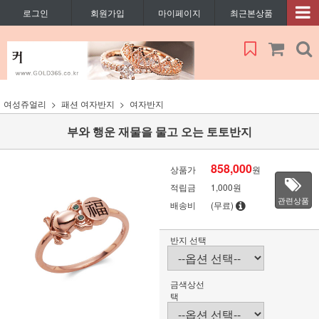
로그인
회원가입
마이페이지
최근본상품
여성쥬얼리
패션 여자반지
여자반지
부와 행운 재물을 물고 오는 토토반지
858,000
상품가
원
적립금
1,000원
관련상품
배송비
(무료)
반지 선택
금색상선
택