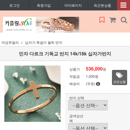
로그인
회원가입
마이페이지
최근본상품
여성쥬얼리
십자가 목걸이 팔찌 반지
민자 다르크 기독교 반지 14k/18k 십자가반지
536,000
상품가
원
적립금
1,000원
관련상품
배송비
(무료)
반지 선택
금색상선
택