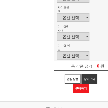
사이즈선
택
이니셜6
자내
이니셜 메
모
0
원
총 상품 금액
관심상품
장바구니
구매하기