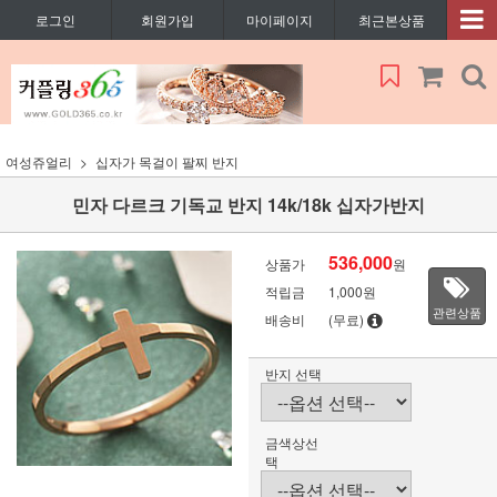
로그인
회원가입
마이페이지
최근본상품
여성쥬얼리
십자가 목걸이 팔찌 반지
민자 다르크 기독교 반지 14k/18k 십자가반지
536,000
상품가
원
적립금
1,000원
관련상품
배송비
(무료)
반지 선택
금색상선
택