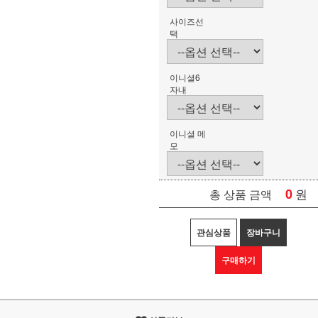
사이즈선
택
이니셜6
자내
이니셜 메
모
0
원
총 상품 금액
관심상품
장바구니
구매하기