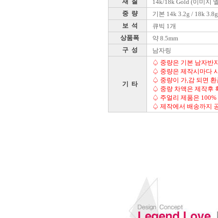
재 질
14k/18k Gold (이미지
중 량
기본 14k 3.2g / 18k 3.8g
보 석
큐빅 1개
상품폭
약 8.5mm
구 성
남자링
♤ 중량은 기본 남자반지 
♤ 중량은 제작시마다 
♤ 중량이 가,감 되면 
기 타
♤ 중량 차액은 제작후 
♤ 주얼리 제품은 100%
♤ 제작에서 배송까지 공