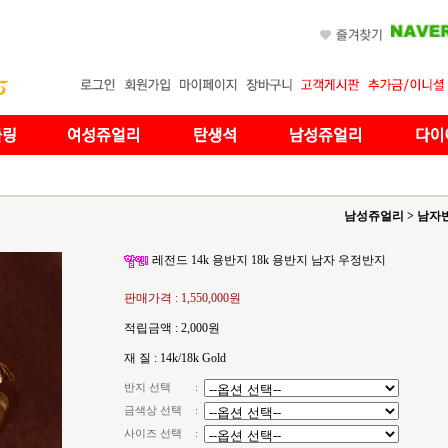
남성쥬얼리
>
남자
레전드 14k 용반지 18k 용반지 남자 우정반지
판매가격 :
1,550,000원
적립금액 :
2,000원
재 질 : 14k/18k Gold
반지 선택
:
금색상 선택
:
사이즈 선택
: