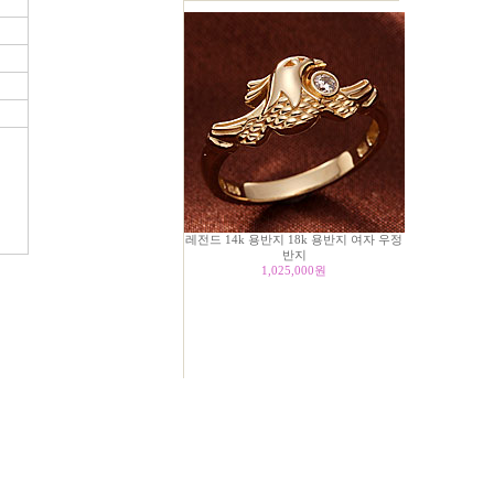
레전드 14k 용반지 18k 용반지 여자 우정
반지
1,025,000
원