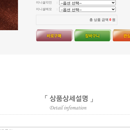
이니셜각인
:
이니셜메모
:
총 상품 금액
0
원