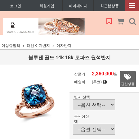
로그인
회원가입
마이페이지
최근본상품
여성쥬얼리
패션 여자반지
여자반지
블루젠 골드 14k 18k 토파즈 원석반지
2,360,000
상품가
원
배송비
(무료)
관련상품
반지 선택
금색상선
택