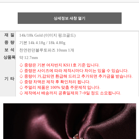
상세정보 새창 열기
재 질
14k/18k Gold (이미지 핑크골드)
중 량
기본 14k 4.18g / 18k 4.80g
보 석
천연런던블루토파즈 10mm 1개
상품폭
약 12.7mm
♤ 중량은 기본 여자반지 KS11호 기준 입니다.
♤ 중량은 사이즈에 따라 제작시마다 차이는 있을 수 있습니다.
♤ 중량이 가,감되면 환급해 드리고 추가되면 추가금을 받습니다.
기 타
♤ 중량 차액은 제작 후 확인처리 됩니다.
♤ 주얼리 제품은 100% 맞춤 주문제작 입니다.
♤ 제작에서 배송까지 공휴일제외 7~9일 정도 소요됩니다.