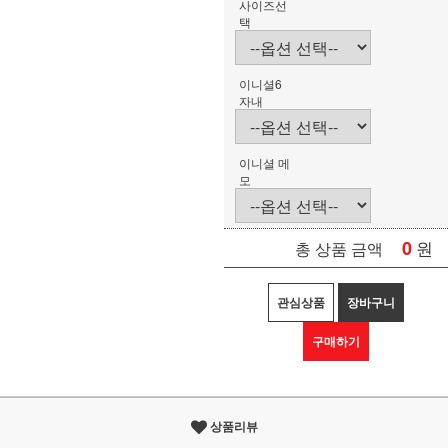
사이즈선
택
이니셜6
자내
이니셜 메
모
0
원
총 상품 금액
관심상품
장바구니
구매하기
상품리뷰