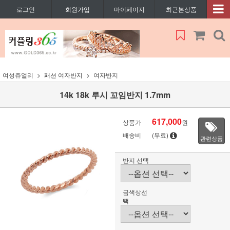
로그인
회원가입
마이페이지
최근본상품
여성쥬얼리
패션 여자반지
여자반지
14k 18k 루시 꼬임반지 1.7mm
617,000
상품가
원
배송비
(무료)
관련상품
반지 선택
금색상선
택