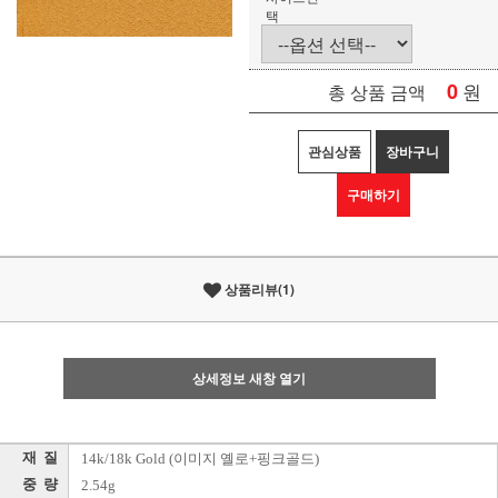
택
0
원
총 상품 금액
관심상품
장바구니
구매하기
상품리뷰(1)
상세정보 새창 열기
재 질
14k/18k Gold (이미지 옐로+핑크골드)
중 량
2.54g