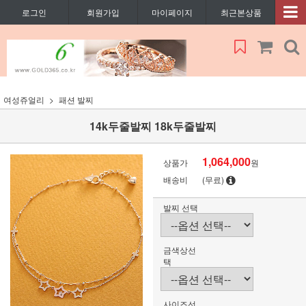
로그인
회원가입
마이페이지
최근본상품
여성쥬얼리
패션 발찌
14k두줄발찌 18k두줄발찌
1,064,000
상품가
원
배송비
(무료)
발찌 선택
금색상선
택
사이즈선